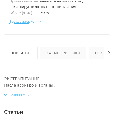
Применение
—
нанесите на чистую кожу,
помассируйте до полного впитывания.
Объём (л, мл)
—
150 мл
Все характеристики
ОПИСАНИЕ
ХАРАКТЕРИСТИКИ
ОТЗЫВЫ
ЭКСТРАПИТАНИЕ
масла авокадо и арганы
ПОКАЗАНИЯ К ПРИМЕНЕНИЮ:
- атопичная кожа
Статьи