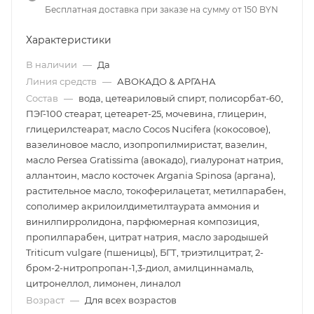
Бесплатная доставка при заказе на сумму от 150 BYN
Характеристики
В наличии
—
Да
Линия средств
—
АВОКАДО & АРГАНА
Состав
—
вода, цетеариловый спирт, полисорбат-60,
ПЭГ-100 стеарат, цетеарет-25, мочевина, глицерин,
глицерилстеарат, масло Cocos Nucifera (кокосовое),
вазелиновое масло, изопропилмиристат, вазелин,
масло Persea Gratissima (авокадо), гиалуронат натрия,
аллантоин, масло косточек Argania Spinosa (аргана),
растительное масло, токоферилацетат, метилпарабен,
сополимер акрилоилдиметилтаурата аммония и
винилпирролидона, парфюмерная композиция,
пропилпарабен, цитрат натрия, масло зародышей
Triticum vulgare (пшеницы), БГТ, триэтилцитрат, 2-
бром-2-нитропропан-1,3-диол, амилциннамаль,
цитронеллол, лимонен, линалол
Возраст
—
Для всех возрастов