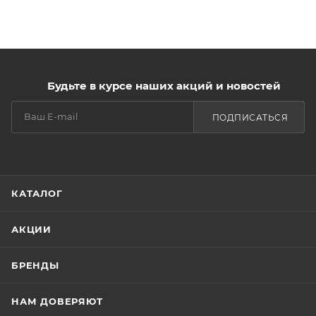
трещинок.
Витамин Е и аллантоин дарят моментальный
комфорт, устраняют сухость и шелушение кожи,
Будьте в курсе наших акций и новостей
восстанавливают ее мягкость и шелковистость.
ПОДПИСАТЬСЯ
РЕЗУЛЬТАТ: НАПИТАННАЯ, УВЛАЖНЕННАЯ,
НЕЖНАЯ, МЯГКАЯ И ГЛАДКАЯ КОЖА.
КАТАЛОГ
АКЦИИ
БРЕНДЫ
НАМ ДОВЕРЯЮТ