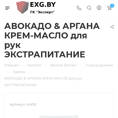
0
АВОКАДО & АРГАНА
КРЕМ-МАСЛО для
рук
ЭКСТРАПИТАНИЕ
—
—
—
Главная
Каталог
Белита-Витэкс
Уход за руками
—
—
Кремы
АВОКАДО & АРГАНА КРЕМ-МАСЛО для рук
ЭКСТРАПИТАНИЕ
Артикул:
41492