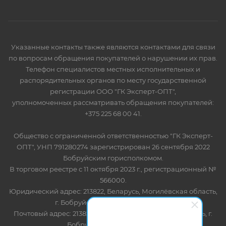
Указанные контакты также являются контактами для связи
по вопросам обращения покупателей о нарушении их прав.
Телефон специалистов местных исполнительных и
распорядительных органов по месту государственной
регистрации ООО "ГК Эксперт-ОПТ",
уполномоченных рассматривать обращения покупателей:
+375 225 68 00 41.
Общество с ограниченной ответственностью "ГК Эксперт-
ОПТ", УНП 791280274 зарегистрирован 26 сентября 2022
Бобруйским горисполкомом.
В торговом реестре с 11 октября 2023 г., регистрационный №
566000.
Юридический адрес: 213822, Беларусь, Могилёвская область,
г. Бобруйск, ул. Лынькова 85 пом 7
Почтовый адрес: 213822, Беларусь, Могилёвская область, г.
Бобруйск, ул. Лынькова, 85