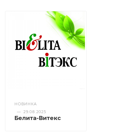
- сухая, шершавая, загрубевшая кожа
- склонность к шелушению и раздражениям
Активный крем для рук тает при нанесении на кожу,
превращаясь в экстрапитательное масло, насыщает
эпидермис ценнейшими веществами, в которых так
нуждается сухая и атопичная кожа.
Масла авокадо, арганы и кокоса глубоко питают
клетки витаминами, антиоксидантами и
аминокислотами, снижают реактивность кожи и
склонность к раздражениям и покраснениям,
придают нежность и гладкость.
НОВИНКА
—
29.08.2025
Белита-Витекс
Гиалуроновая кислота и мочевина интенсивно и
глубоко увлажняют кожу, предохраняют ее от
обезвоживания, препятствуют появлению