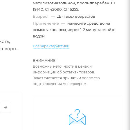
метилизотиазолинон, пропилпарабен, CI
19140, CI 42090, CI 16255.
Возраст
—
Для всех возрастов
Применение
—
нанесите средство на
вымытые волосы, через 1-2 минуты смойте
водой.
хоть,
Все характеристики
ет корни
ВНИМАНИЕ!
Возможны неточности в ценах и
информации об остатках товаров.
Заказ считается принятым после его
подтверждения менеджером.
помощник
 дёгтя.