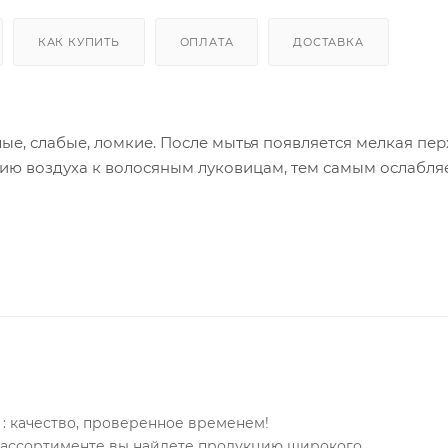
КАК КУПИТЬ
ОПЛАТА
ДОСТАВКА
е, слабые, ломкие. После мытья появляется мелкая пер
ию воздуха к волосяным луковицам, тем самым ослабля
 перхоти Дегтярный — Ваш идеальный натуральный 
ит берёзовый дёготь, поэтому имеет запах натурального
 который:
: качество, проверенное временем!
м ассортименте вы найдете продукцию широкого