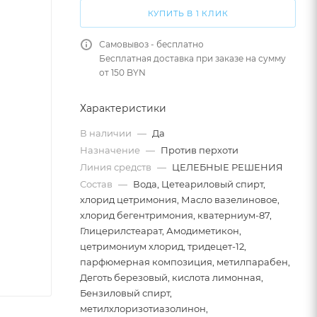
КУПИТЬ В 1 КЛИК
Самовывоз - бесплатно
Бесплатная доставка при заказе на сумму
от 150 BYN
Характеристики
В наличии
—
Да
Назначение
—
Против перхоти
Линия средств
—
ЦЕЛЕБНЫЕ РЕШЕНИЯ
Состав
—
Вода, Цетеариловый спирт,
хлорид цетримония, Масло вазелиновое,
хлорид бегентримония, кватерниум-87,
Глицерилстеарат, Амодиметикон,
цетримониум хлорид, тридецет-12,
парфюмерная композиция, метилпарабен,
Деготь березовый, кислота лимонная,
Бензиловый спирт,
метилхлоризотиазолинон,