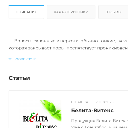
ОПИСАНИЕ
ХАРАКТЕРИСТИКИ
ОТЗЫВЫ
Волосы, склонные к перхоти, обычно тонкие, тусклы
которая закрывает поры, препятствует проникновен
волос.
Статьи
Профилактический БАЛЬЗАМ-КОНДИЦИОНЕР против
в борьбе с перхотью и сухостью кожи головы. Содерж
НОВИНКА
—
29.08.2025
БЕРЁЗОВЫЙ ДЁГОТЬ - экологически чистый продукт,
Белита-Витекс
Продукция Белита-Витекс 
эффективно очищает и успокаивает кожу головы
Уже с 1 сентября. В наше