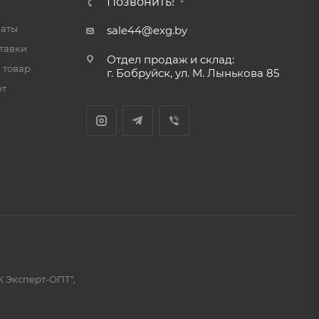
Позвонить!
латы
sale44@exg.by
тавки
Отдел продаж и склад:
 товар
г. Бобруйск, ул. М. Лынькова 85
ет
К Эксперт-ОПТ",