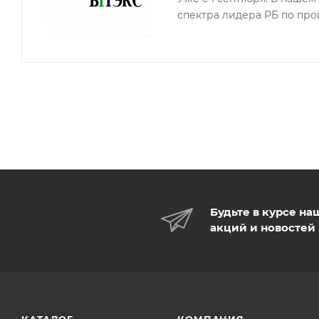
устраняет зуд и раздражение
спектра лидера РБ по про
препятствует появлению перхоти
укрепляет волосы
Будьте в курсе на
акций и новостей