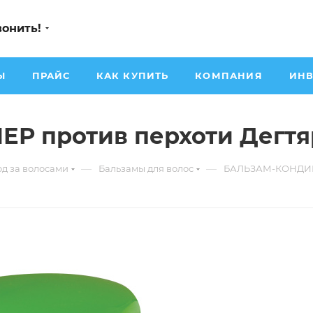
вонить!
Ы
ПРАЙС
КАК КУПИТЬ
КОМПАНИЯ
ИНВ
 против перхоти Дегтя
—
—
од за волосами
Бальзамы для волос
БАЛЬЗАМ-КОНДИЦИ