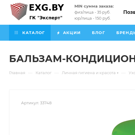
MIN сумма заказа:
Поз
физ/лица - 35 руб.
юр/лица - 150 руб.
КАТАЛОГ
АКЦИИ
БЛОГ
БРЕНД
БАЛЬЗАМ-КОНДИЦИОНЕР
—
—
—
Главная
Каталог
Личная гигиена и красота
Ух
Артикул:
33748