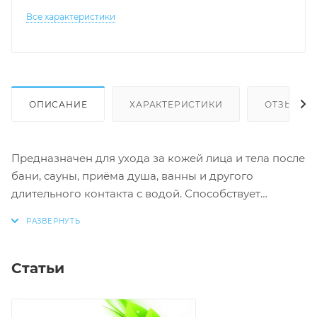
Все характеристики
ОПИСАНИЕ
ХАРАКТЕРИСТИКИ
ОТЗЫВЫ
Предназначен для ухода за кожей лица и тела после
бани, сауны, приёма душа, ванны и другого
длительного контакта с водой. Способствует
нормализации pH кожи, восстановлению липидной
мантии и сохранению влаги в коже. Благодаря
содержанию природной ксантановой камеди
хорошо скользит, предохраняя кожу от
Статьи
механического растяжения и оставляет шёлковое
ощущение. Чудодейственные эфирные масла