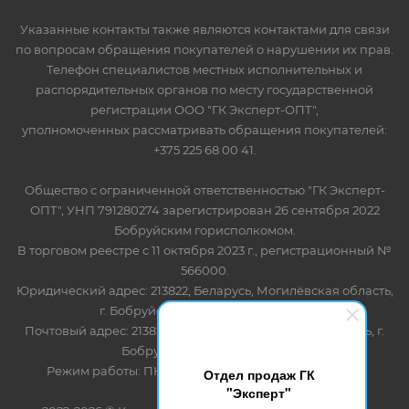
Указанные контакты также являются контактами для связи
по вопросам обращения покупателей о нарушении их прав.
Телефон специалистов местных исполнительных и
распорядительных органов по месту государственной
регистрации ООО "ГК Эксперт-ОПТ",
уполномоченных рассматривать обращения покупателей:
+375 225 68 00 41.
Общество с ограниченной ответственностью "ГК Эксперт-
ОПТ", УНП 791280274 зарегистрирован 26 сентября 2022
Бобруйским горисполкомом.
В торговом реестре с 11 октября 2023 г., регистрационный №
566000.
Юридический адрес: 213822, Беларусь, Могилёвская область,
г. Бобруйск, ул. Лынькова 85 пом 7
Почтовый адрес: 213822, Беларусь, Могилёвская область, г.
Бобруйск, ул. Лынькова, 85
Режим работы: ПН-ПТ 8.30-17.00, СБ-ВС - выходной
Отдел продаж ГК
"Эксперт"