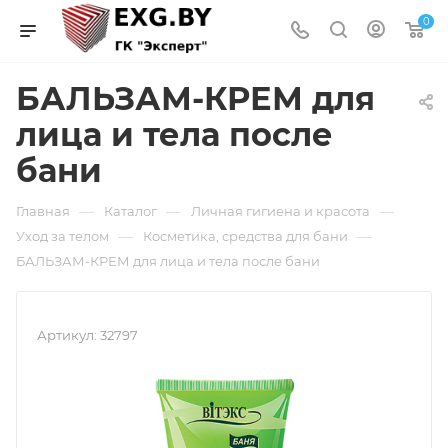
0
БАЛЬЗАМ-КРЕМ для
лица и тела после
бани
—
—
—
Главная
Каталог
Личная гигиена и красота
—
—
Уход за телом
Косметика, средства для бани
БАЛЬЗАМ-КРЕМ для лица и тела после бани
Артикул:
32797