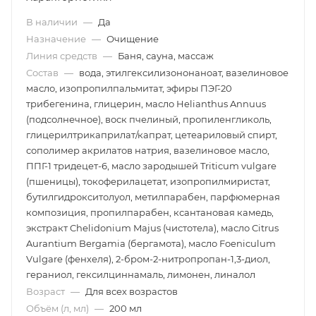
В наличии
—
Да
Назначение
—
Очищение
Линия средств
—
Баня, сауна, массаж
Состав
—
вода, этилгексилизононаноат, вазелиновое
масло, изопропилпальмитат, эфиры ПЭГ-20
трибегенина, глицерин, масло Helianthus Annuus
(подсолнечное), воск пчелиный, пропиленгликоль,
глицерилтрикаприлат/капрат, цетеариловый спирт,
сополимер акрилатов натрия, вазелиновое масло,
ППГ-1 тридецет-6, масло зародышей Triticum vulgare
(пшеницы), токоферилацетат, изопропилмиристат,
бутилгидрокситолуол, метилпарабен, парфюмерная
композиция, пропилпарабен, ксантановая камедь,
экстракт Chelidonium Majus (чистотела), масло Citrus
Aurantium Bergamia (бергамота), масло Foeniculum
Vulgare (фенхеля), 2-бром-2-нитропропан-1,3-диол,
гераниол, гексилциннамаль, лимонен, линалол
Возраст
—
Для всех возрастов
Объём (л, мл)
—
200 мл