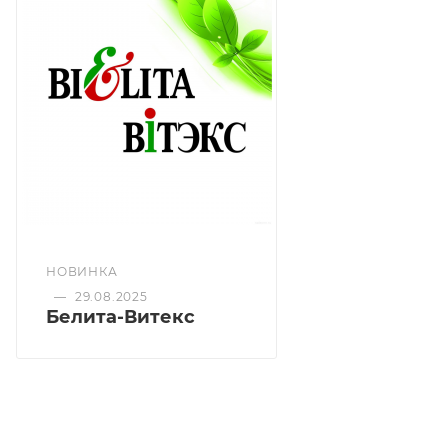
бергамота, фенхеля, вытяжка из чистотела, витамин
Е оздоравливают кожу, делают её эластичной и
упругой.
НОВИНКА
—
29.08.2025
Белита-Витекс