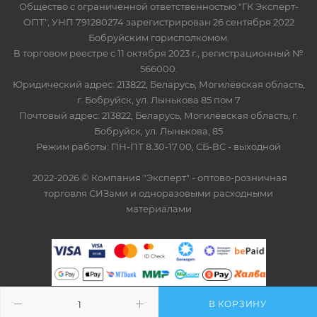
Общество с ограниченной ответственностью "ГК Эксперт-
ОПТ", УНП 791280274 зарегистрирован 26 сентября 2022
Бобруйским горисполкомом.
В торговом реестре с 11 октября 2023 г., регистрационный №
566000.
Юридический адрес: 213822, Беларусь, Могилёвская область,
г. Бобруйск, ул. Лынькова 85 пом 7
Почтовый адрес: 213822, Беларусь, Могилёвская область, г.
Бобруйск, ул. Лынькова, 85
Режим работы: ПН-ПТ 8.30-17.00, СБ-ВС - выходной
2022-2026 © Компания "Эксперт" - оптово-розничная
торговля СИЗами и одноразовыми расходными
материалами
В КОРЗИНУ