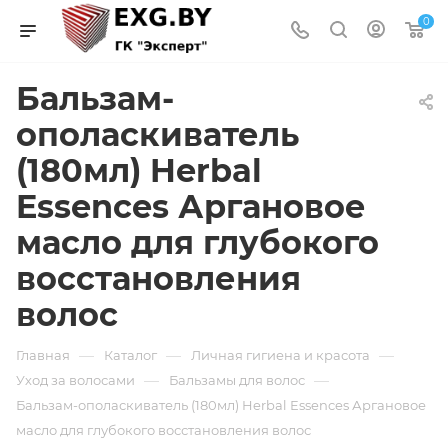
0
Бальзам-
ополаскиватель
(180мл) Herbal
Essences Аргановое
масло для глубокого
восстановления
волос
—
—
—
Главная
Каталог
Личная гигиена и красота
—
—
Уход за волосами
Бальзамы для волос
Бальзам-ополаскиватель (180мл) Herbal Essences Аргановое
масло для глубокого восстановления волос