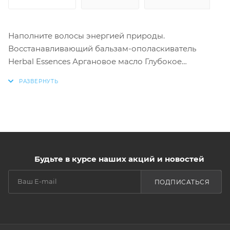
Наполните волосы энергией природы.
Восстанавливающий бальзам-ополаскиватель
Herbal Essences Аргановое масло Глубокое
восстановление питает поврежденные волосы,
делая их гладкими и блестящими, а насыщенный
аромат средства зарядит вас энергией на весь день.
Смесь растительных питательных нутриентов и
аргановое масло подарят легкое расчесывание
волосам и помогут восстановить повреждения.
Уникальная технология бальзама-ополаскивателя
Будьте в курсе наших акций и новостей
позволяет использовать средство 2 способами:
смываемое (нанесите от середины длины до
ПОДПИСАТЬСЯ
кончиков, затем смойте) и несмываемое (нанесите
от середины длины до кончиков и оставьте на
волосах). Мы тщательно отбираем ингредиенты
природного происхождения, чтобы привнести силу