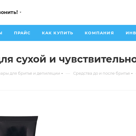
вонить!
Ы
ПРАЙС
КАК КУПИТЬ
КОМПАНИЯ
ИНВ
для сухой и чувствительн
—
вары для бритья и депиляции
Средства до и после бритья