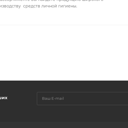
изводству средств личной гигиены.
ших