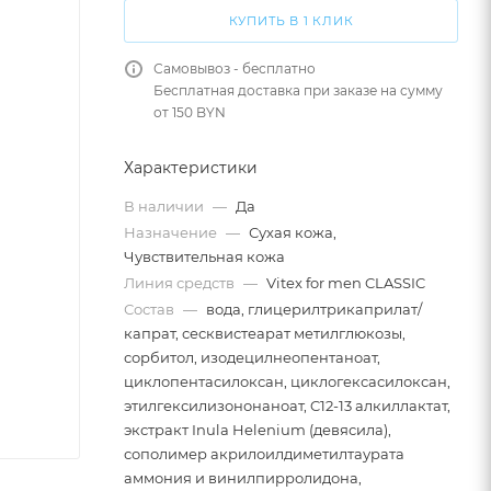
КУПИТЬ В 1 КЛИК
Самовывоз - бесплатно
Бесплатная доставка при заказе на сумму
от 150 BYN
Характеристики
В наличии
—
Да
Назначение
—
Сухая кожа,
Чувствительная кожа
Линия средств
—
Vitex for men CLASSIC
Состав
—
вода, глицерилтрикаприлат/
капрат, сесквистеарат метилглюкозы,
сорбитол, изодецилнеопентаноат,
циклопентасилоксан, циклогексасилоксан,
этилгексилизононаноат, C12-13 алкиллактат,
экстракт Inula Helenium (девясила),
сополимер акрилоилдиметилтаурата
аммония и винилпирролидона,