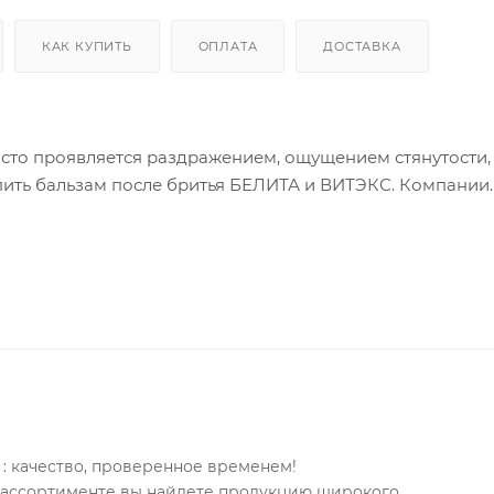
КАК КУПИТЬ
ОПЛАТА
ДОСТАВКА
сто проявляется раздражением, ощущением стянутости, 
пить бальзам после бритья БЕЛИТА и ВИТЭКС. Компании
е средства, бальзамы-сливки и бальзамы-кремы с алоэ,
нентами.
изируют кожу. Благодаря легкой консистенции они про
рного блеска.
енной белорусской косметики по доступной цене. Мы до
: качество, проверенное временем!
м ассортименте вы найдете продукцию широкого