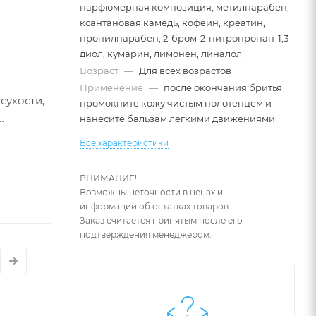
парфюмерная композиция, метилпарабен,
ксантановая камедь, кофеин, креатин,
пропилпарабен, 2-бром-2-нитропропан-1,3-
диол, кумарин, лимонен, линалол.
Возраст
—
Для всех возрастов
Применение
—
после окончания бритья
сухости,
промокните кожу чистым полотенцем и
нанесите бальзам легкими движениями.
 мятой,
Все характеристики
ВНИМАНИЕ!
Возможны неточности в ценах и
сто
информации об остатках товаров.
Заказ считается принятым после его
подтверждения менеджером.
ставляем