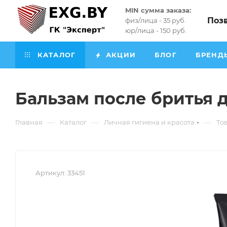
MIN сумма заказа:
Поз
физ/лица - 35 руб.
юр/лица - 150 руб.
КАТАЛОГ
АКЦИИ
БЛОГ
БРЕНД
Бальзам после бритья 
—
—
—
Главная
Каталог
Личная гигиена и красота
То
Артикул:
33451