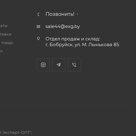
Позвонить!
латы
sale44@exg.by
тавки
Отдел продаж и склад:
 товар
г. Бобруйск, ул. М. Лынькова 85
ет
К Эксперт-ОПТ",