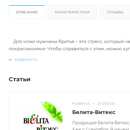
ОПИСАНИЕ
ХАРАКТЕРИСТИКИ
ОТЗЫВЫ
Для кожи мужчины бритье – это стресс, который ча
покраснениями. Чтобы справиться с этим, можно ку
предлагают несколько линий продукции: классически
таурином и другими активно ухаживающими компо
Статьи
Составы увлажняют и успокаивают, освежают и тон
наносятся и мгновенно впитываются, не оставляя жи
НОВИНКА
—
29.08.2025
Белита-Витекс
Belita-shop.by предлагает большой выбор качеств
товары по всей Беларуси.
Продукция Белита-Витекс 
Уже с 1 сентября. В наше