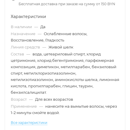
Бесплатная доставка при заказе на сумму от 150 BYN
Характеристики
В наличии
—
Да
Назначение
—
Ослабленные волосы,
Восстановление, Гладкость
Линия средств
—
Живой шелк
Состав
—
вода, цетеариловый спирт, хлорид
цетримония, хлорид бегентримония, парфюмерная
композиция, диметикон, метилпарабен, бензиловый
спирт, метилхлоризотиазолинон,
метилизотиазолинон, аминокислоты шелка, лимонная
кислота, пропилпарабен, глицин, таурин,
бензилсалицилат.
Возраст
—
Для всех возрастов
Применение
—
нанесите на вымытые волосы, через
1-2 минуты смойте водой.
Все характеристики