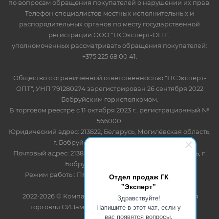
по вопросам обращения покупателей о нарушении их прав.
Телефон специалистов местных исполнительных и
распорядительных органов по месту государственной
регистрации ООО "ГК Эксперт-ОПТ",
уполномоченных рассматривать обращения покупателей:
+375 225 68 00 41.
Общество с ограниченной ответственностью "ГК Эксперт-
ОПТ", УНП 791280274 зарегистрирован 26 сентября 2022
Бобруйским горисполкомом.
В торговом реестре с 11 октября 2023 г., регистрационный №
566000.
Юридический адрес: 213822, Беларусь, Могилёвская область,
г. Бобруйск, ул. Лынькова 85 пом 7
Почтовый адрес: 213822, Беларусь, Могилёвская область, г.
Бобруйск, ул. Лынькова, 85
Режим работы: ПН-ПТ 8.30-17.00, СБ-ВС - выходной
Отдел продаж ГК
"Эксперт"
2022-2026 © Компания "Эксперт" - оптово-розничная
Здравствуйте!
Напишите в этот чат, если у
торговля СИЗами и одноразовыми расходными
вас появятся вопросы.
материалами