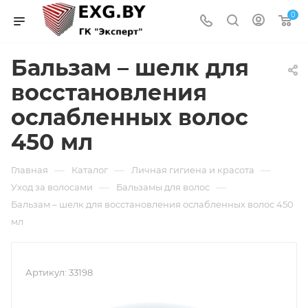
0
Бальзам – шелк для
восстановления
ослабленных волос
450 мл
—
—
—
Главная
Каталог
Личная гигиена и красота
—
—
Уход за волосами
Бальзамы для волос
Бальзам – шелк для восстановления ослабленных волос 450
мл
Артикул:
33198