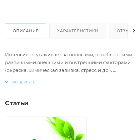
ОПИСАНИЕ
ХАРАКТЕРИСТИКИ
ОТЗЫВЫ
Интенсивно ухаживает за волосами, ослабленными
различными внешними и внутренними факторами
(окраска, химическая завивка, стресс и др.).
Благодаря протеинам шелка структура волос
восстанавливается и выравнивается.
Волосы приобретают гладкость и лучше
Статьи
расчесываются. Восстановите красоту Ваших волос!