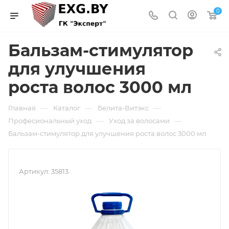
0
Бальзам-стимулятор
для улучшения
роста волос 3000 мл
—
—
—
Главная
Каталог
Белита-Витэкс
—
—
Професиональный уход
Уход за волосами
Бальзам-стимулятор для улучшения роста волос 3000 мл
Артикул:
35813