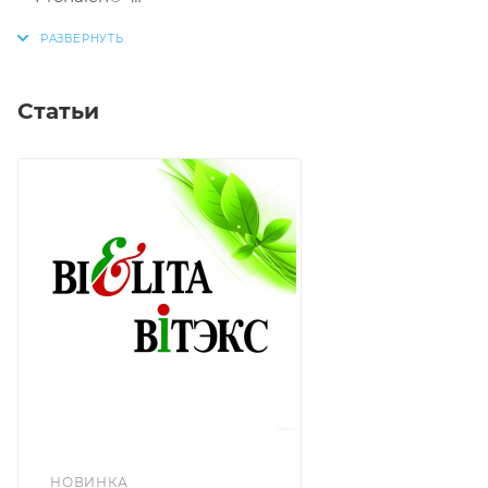
красный перец
олива
комплекс витаминов
Статьи
Укрепляются корни волос, стимулируется
кровоснабжение кожи головы
При регулярном применении бальзама рост волос
увеличивается на 40%.
НОВИНКА