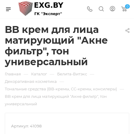
0
BB крем для лица
матирующий "Акне
фильтр", тон
универсальный
—
—
—
Главная
Каталог
Белита-Витэкс
—
Декоративная косметика
—
Тональные средства (BB-кремы, СС-кремы, консилеры)
BB крем для лица матирующий "Акне фильтр", тон
универсальный
Артикул:
41098