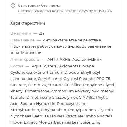
Самовывоз - бесплатно
Бесплатная доставка при заказе на сумму от 150 BYN
Характеристики
В наличии
—
Да
Назначение
—
Антибактериальное действие,
Нормализует работу сальных желез, Выравнивание
тона, Матовость
Линия средств
—
АНТИ АКНЕ. Азелаин+Цинк
Состав
—
Aqua (Water), Cyclopentasiloxane,
Cyclohexasiloxane, Titanium Dioxide, Ethylhexyl
Isononanoate, Cetyl Alcohol, Glyceryl Stearate, PEG-75
Stearate, Ceteth-20, Steareth-20, Silica, Propylene Glycol,
Phenyl Trimethicone, Ammonium Polyacryloyldimethyl
Taurate, Dimethicone Crosspolymer, CI 77492, Phytic
Acid, Sodium Hydroxide, Phenoxyethanol,
Methylparaben, Ethylparaben, Propylparaben, Glycerin,
Nymphaea Caerulea Flower Extract, Nelumbo Nucifera
Flower Extract, Aloe Barbadensis Leaf Juice, Zinc