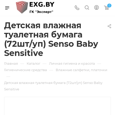
0
Детская влажная
туалетная бумага
(72шт/уп) Senso Baby
Sensitive
—
—
—
Главная
Каталог
Личная гигиена и красота
—
Гигиенические средства
Влажные салфетки, платочки
—
Детская влажная туалетная бумага (72шт/уп) Senso Baby
Sensitive