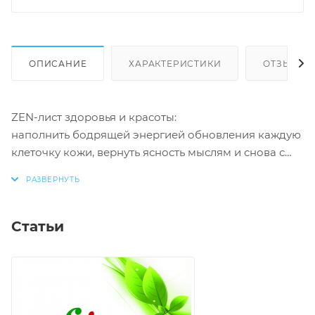
ОПИСАНИЕ
ХАРАКТЕРИСТИКИ
ОТЗЫВЫ
ZEN-лист здоровья и красоты:
наполнить бодрящей энергией обновления каждую
клеточку кожи, вернуть ясность мыслям и снова с
удовольствием открыться новым впечатлениям,
насладиться освежающим ароматом эфирных масел
и шелковистой нежностью упругой кожи.
Статьи
Природная сила морской соли, усиленная
натуральными микросферами вулканического
риолита, в сочетании с эфирными маслами и
особым купажом бодрящих СО2-экстрактов
превращает средство в инструмент активного