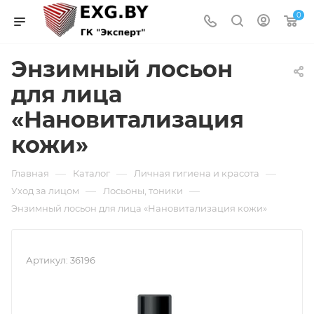
0
Энзимный лосьон
для лица
«Нановитализация
кожи»
—
—
—
Главная
Каталог
Личная гигиена и красота
—
—
Уход за лицом
Лосьоны, тоники
Энзимный лосьон для лица «Нановитализация кожи»
Артикул:
36196