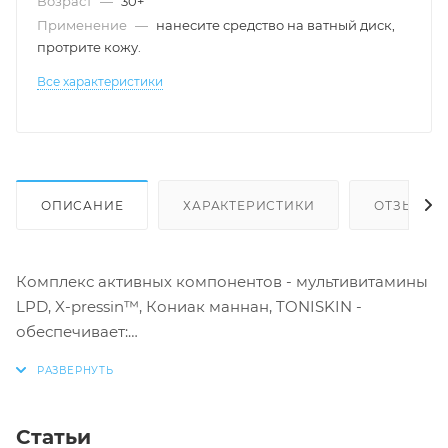
Возраст
—
30+
Применение
—
нанесите средство на ватный диск,
протрите кожу.
Все характеристики
ОПИСАНИЕ
ХАРАКТЕРИСТИКИ
ОТЗЫВЫ
Комплекс активных компонентов - мультивитамины
LPD, X-pressin™, Кониак маннан, TONISKIN -
обеспечивает:
видимый эффект обновления и эксфолиацию
кожи
Статьи