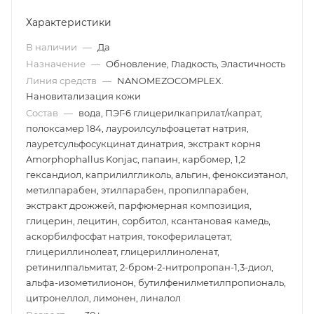
Характеристики
В наличии
—
Да
Назначение
—
Обновление, Гладкость, Эластичность
Линия средств
—
NANOMEZOCOMPLEX.
Нановитализация кожи
Состав
—
вода, ПЭГ-6 глицерилкаприлат/капрат,
полоксамер 184, лауроилсульфоацетат натрия,
лауретсульфосукцинат динатрия, экстракт корня
Amorphophallus Konjac, папаин, карбомер, 1,2
гександиол, каприлилгликоль, альгин, феноксиэтанол,
метилпарабен, этилпарабен, пропилпарабен,
экстракт дрожжей, парфюмерная композиция,
глицерин, лецитин, сорбитол, ксантановая камедь,
аскорбилфосфат натрия, токоферилацетат,
глицериллинолеат, глицериллиноленат,
ретинилпальмитат, 2-бром-2-нитропропан-1,3-диол,
альфа-изометилионон, бутилфенилметилпропиональ,
цитронеллол, лимонен, линалол