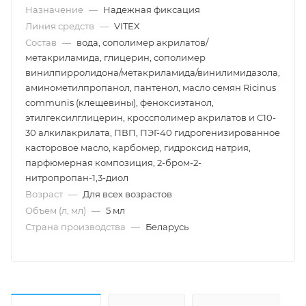
Назначение
—
Надежная фиксация
Линия средств
—
VITEX
Состав
—
вода, сополимер акрилатов/
метакриламида, глицерин, сополимер
винилпирролидона/метакриламида/винилимидазола,
аминометилпропанол, пантенол, масло семян Ricinus
communis (клещевины), феноксиэтанол,
этилгексилглицерин, кроссполимер акрилатов и C10-
30 алкилакрилата, ПВП, ПЭГ-40 гидрогенизированное
касторовое масло, карбомер, гидроксид натрия,
парфюмерная композиция, 2-бром-2-
нитропропан-1,3-диол
Возраст
—
Для всех возрастов
Объём (л, мл)
—
5 мл
Страна производства
—
Беларусь