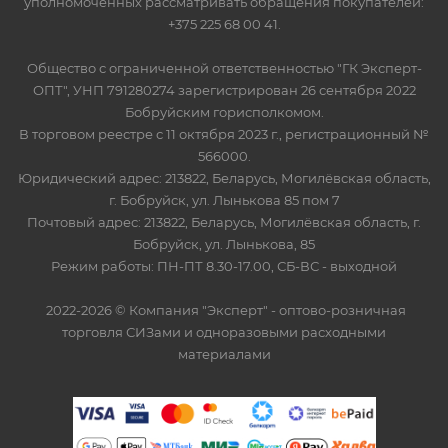
уполномоченных рассматривать обращения покупателей:
+375 225 68 00 41.
Общество с ограниченной ответственностью "ГК Эксперт-
ОПТ", УНП 791280274 зарегистрирован 26 сентября 2022
Бобруйским горисполкомом.
В торговом реестре с 11 октября 2023 г., регистрационный №
566000.
Юридический адрес: 213822, Беларусь, Могилёвская область,
г. Бобруйск, ул. Лынькова 85 пом 7
Почтовый адрес: 213822, Беларусь, Могилёвская область, г.
Бобруйск, ул. Лынькова, 85
Режим работы: ПН-ПТ 8.30-17.00, СБ-ВС - выходной
2022-2026 © Компания "Эксперт" - оптово-розничная
торговля СИЗами и одноразовыми расходными
материалами