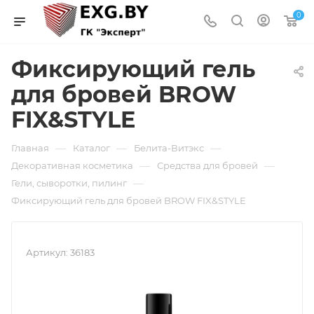
0
Фиксирующий гель
для бровей BROW
FIX&STYLE
—
—
—
Главная
Каталог
Белита-Витэкс
—
—
Декоративная косметика
Средства для бровей
—
Гели, сыворотки, пилинг
Фиксирующий гель для бровей BROW FIX&STYLE
Артикул:
36183