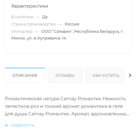
Характеристики
В наличии
—
Да
Страна производства
—
Россия
Импортер
—
ООО "Сэльвин", Республика Беларусь, г.
Минск, ул. А.Купревича, 14
ОПИСАНИЕ
ОТЗЫВЫ
КАК КУПИТЬ
Романтическая натура Camay Романтик Нежность
лепестков роз и тонкий аромат романтики в геле
для душа Camay Романтик. Аромат, вдохновленный
розами из знаменитого французского парка
Багатель в Париже, пробудит ощущение