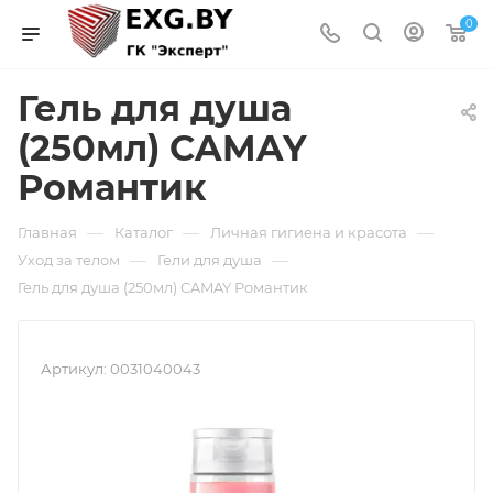
0
Гель для душа
(250мл) CAMAY
Романтик
—
—
—
Главная
Каталог
Личная гигиена и красота
—
—
Уход за телом
Гели для душа
Гель для душа (250мл) CAMAY Романтик
Артикул:
0031040043