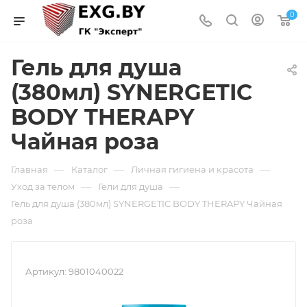
0
Гель для душа
(380мл) SYNERGETIC
BODY THERAPY
Чайная роза
—
—
—
Главная
Каталог
Личная гигиена и красота
—
—
Уход за телом
Гели для душа
Гель для душа (380мл) SYNERGETIC BODY THERAPY Чайная
роза
Артикул:
9801040022