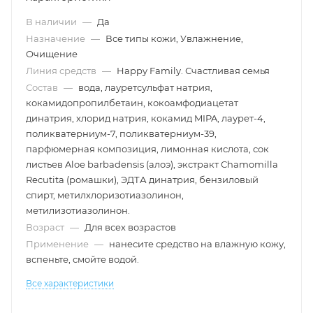
В наличии
—
Да
Назначение
—
Все типы кожи, Увлажнение,
Очищение
Линия средств
—
Happy Family. Счастливая семья
Состав
—
вода, лауретсульфат натрия,
кокамидопропилбетаин, кокоамфодиацетат
динатрия, хлорид натрия, кокамид MIPA, лаурет-4,
поликватерниум-7, поликватерниум-39,
парфюмерная композиция, лимонная кислота, сок
листьев Aloe barbadensis (алоэ), экстракт Chamomilla
Recutita (ромашки), ЭДТА динатрия, бензиловый
спирт, метилхлоризотиазолинон,
метилизотиазолинон.
Возраст
—
Для всех возрастов
Применение
—
нанесите средство на влажную кожу,
вспеньте, смойте водой.
Все характеристики