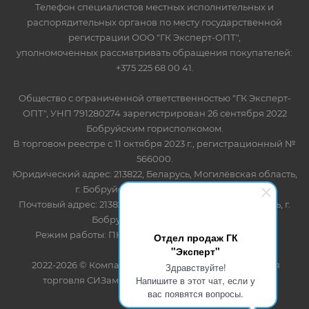
Телефон специалистов местных исполнительных и
распорядительных органов по месту государственной
регистрации ООО "ГК Эксперт-ОПТ",
уполномоченных рассматривать обращения покупателей:
+375 225 68 00 41.
Общество с ограниченной ответственностью "ГК Эксперт-
ОПТ", УНП 791280274 зарегистрирован 26 сентября 2022
Бобруйским горисполкомом.
В торговом реестре с 11 октября 2023 г., регистрационный №
566000.
Юридический адрес: 213822, Беларусь, Могилёвская область,
г. Бобруйск, ул. Лынькова 85 пом 7
Почтовый адрес: 213822, Беларусь, Могилёвская область, г.
Бобруйск, ул. Лынькова, 85
Режим работы: ПН-ПТ 8.30-17.00, СБ-ВС - выходной
Отдел продаж ГК
"Эксперт"
2022-2026 © Компания "Эксперт" - оптово-розничная
Здравствуйте!
Напишите в этот чат, если у
торговля СИЗами и одноразовыми расходными
вас появятся вопросы.
материалами