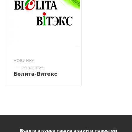
Алоэ вера насыщает кожу протеинами,
микроэлементами и минеральными солями,
активно увлажняет и смягчает, дарит ей
шелковистость
Ромашка успокаивает и восстанавливает, делает
кожу гладкой и эластичной.
НОВИНКА
—
29.08.2025
Белита-Витекс
Будьте в курсе наших акций и новостей