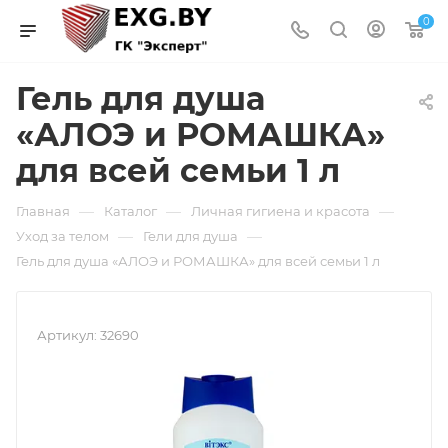
0
Гель для душа
«АЛОЭ и РОМАШКА»
для всей семьи 1 л
—
—
—
Главная
Каталог
Личная гигиена и красота
—
—
Уход за телом
Гели для душа
Гель для душа «АЛОЭ и РОМАШКА» для всей семьи 1 л
Артикул:
32690