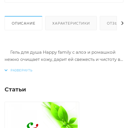
ОПИСАНИЕ
ХАРАКТЕРИСТИКИ
ОТЗЫВЫ
Гель для душа Happy family с алоэ и ромашкой
нежно очищает кожу, дарит ей свежесть и чистоту во
время принятия душа. Специальная мягкая
формула с нейтральным уровнем рН позволяет
обеспечить бережный уход за кожей всех членов
семьи.
Статьи
Активные компоненты: