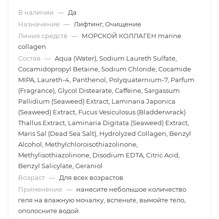
В наличии
—
Да
Назначение
—
Лифтинг, Очищение
Линия средств
—
МОРСКОЙ КОЛЛАГЕН marine
collagen
Состав
—
Aqua (Water), Sodium Laureth Sulfate,
Cocamidopropyl Betaine, Sodium Chloride, Cocamide
MIPA, Laureth-4, Panthenol, Polyquaternium-7, Parfum
(Fragrance), Glycol Distearate, Caffeine, Sargassum
Pallidium (Seaweed) Extract, Laminaria Japonica
(Seaweed) Extract, Fucus Vesiculosus (Bladderwrack)
Thallus Extract, Laminaria Digitata (Seaweed) Extract,
Maris Sal (Dead Sea Salt), Hydrolyzed Collagen, Benzyl
Alcohol, Methylchloroisothiazolinone,
Methylisothiazolinone, Disodium EDTA, Citric Acid,
Benzyl Salicylate, Geraniol
Возраст
—
Для всех возрастов
Применение
—
нанесите небольшое количество
геля на влажную мочалку, вспеньте, вымойте тело,
ополосните водой.