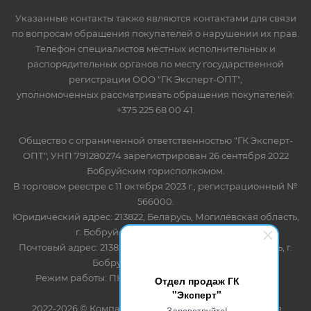
Указанные контакты также являются контактами для связи
по вопросам обращения покупателей о нарушении их прав.
Телефон специалистов местных исполнительных и
распорядительных органов по месту государственной
регистрации ООО "ГК Эксперт-ОПТ",
уполномоченных рассматривать обращения покупателей:
+375 225 68 00 41.
Общество с ограниченной ответственностью "ГК Эксперт-
ОПТ", УНП 791280274 зарегистрирован 26 сентября 2022
Бобруйским горисполкомом.
В торговом реестре с 11 октября 2023 г., регистрационный №
566000.
Юридический адрес: 213822, Беларусь, Могилёвская область,
г. Бобруйск, ул. Лынькова 85 пом 7
Почтовый адрес: 213822, Беларусь, Могилёвская область, г.
Бобруйск, ул. Лынькова, 85
Режим работы: ПН-ПТ 8.30-17.00, СБ-ВС - выходной
Отдел продаж ГК
"Эксперт"
2022-2026 © Компания "Эксперт" - оптово-розничная
Здравствуйте!