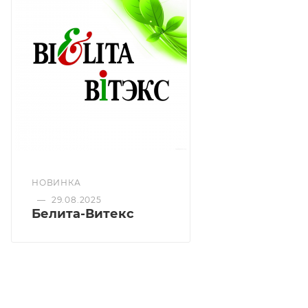
Активные компоненты: морской коллаген, бурые
водоросли, кофеин, D-пантенол.
НОВИНКА
—
29.08.2025
Белита-Витекс