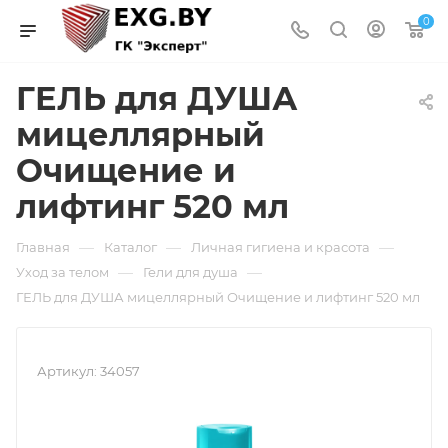
0
ГЕЛЬ для ДУША
мицеллярный
Очищение и
лифтинг 520 мл
—
—
—
Главная
Каталог
Личная гигиена и красота
—
—
Уход за телом
Гели для душа
ГЕЛЬ для ДУША мицеллярный Очищение и лифтинг 520 мл
Артикул:
34057