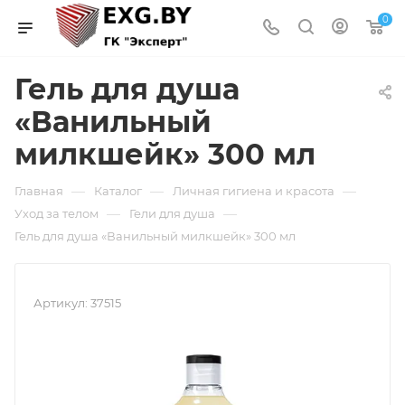
0
Гель для душа
«Ванильный
милкшейк» 300 мл
—
—
—
Главная
Каталог
Личная гигиена и красота
—
—
Уход за телом
Гели для душа
Гель для душа «Ванильный милкшейк» 300 мл
Артикул:
37515