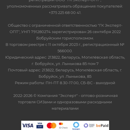
уполномоченных рассматривать обращения покупателей:
+375 225 68 00 41.
Общество с ограниченной ответственностью "ГК Эксперт-
ОПТ", УНП 791280274 зарегистрирован 26 сентября 2022
Бобруйским горисполкомом.
В торговом реестре с 11 октября 2023 г., регистрационный №
566000.
Юридический адрес: 213822, Беларусь, Могилёвская область,
г. Бобруйск, ул. Лынькова 85 пом 7
Почтовый адрес: 213822, Беларусь, Могилёвская область, г.
Бобруйск, ул. Лынькова, 85
Режим работы: ПН-ПТ 8.30-17.00, СБ-ВС - выходной
2022-2026 © Компания "Эксперт" - оптово-розничная
торговля СИЗами и одноразовыми расходными
материалами