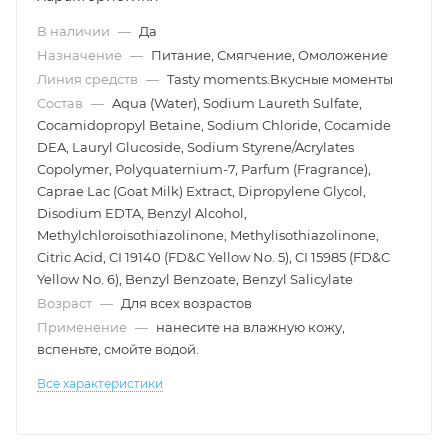
В наличии
—
Да
Назначение
—
Питание, Смягчение, Омоложение
Линия средств
—
Tasty moments.Вкусные моменты
Состав
—
Aqua (Water), Sodium Laureth Sulfate,
Cocamidopropyl Betaine, Sodium Chloride, Cocamide
DEA, Lauryl Glucoside, Sodium Styrene/Acrylates
Copolymer, Polyquaternium-7, Parfum (Fragrance),
Caprae Lac (Goat Milk) Extract, Dipropylene Glycol,
Disodium EDTA, Benzyl Alcohol,
Methylchloroisothiazolinone, Methylisothiazolinone,
Citric Acid, CI 19140 (FD&C Yellow No. 5), CI 15985 (FD&C
Yellow No. 6), Benzyl Benzoate, Benzyl Salicylate
Возраст
—
Для всех возрастов
Применение
—
нанесите на влажную кожу,
вспеньте, смойте водой.
Все характеристики