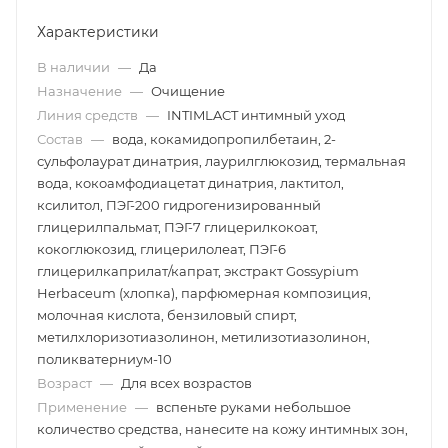
Характеристики
В наличии
—
Да
Назначение
—
Очищение
Линия средств
—
INTIMLACT интимный уход
Состав
—
вода, кокамидопропилбетаин, 2-
сульфолаурат динатрия, лаурилглюкозид, термальная
вода, кокоамфодиацетат динатрия, лактитол,
ксилитол, ПЭГ-200 гидрогенизированный
глицерилпальмат, ПЭГ-7 глицерилкокоат,
кокоглюкозид, глицерилолеат, ПЭГ-6
глицерилкаприлат/капрат, экстракт Gossypium
Herbaceum (хлопка), парфюмерная композиция,
молочная кислота, бензиловый спирт,
метилхлоризотиазолинон, метилизотиазолинон,
поликватерниум-10
Возраст
—
Для всех возрастов
Применение
—
вспеньте руками небольшое
количество средства, нанесите на кожу интимных зон,