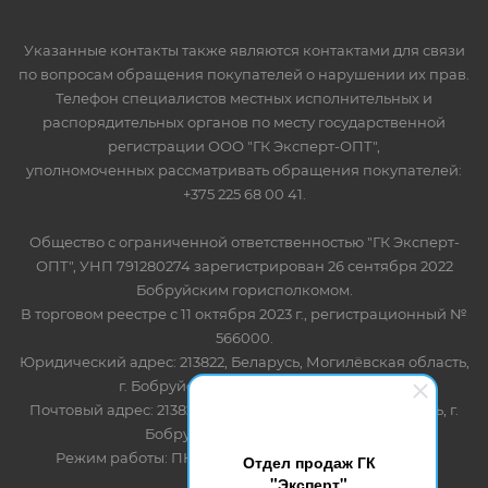
Указанные контакты также являются контактами для связи
по вопросам обращения покупателей о нарушении их прав.
Телефон специалистов местных исполнительных и
распорядительных органов по месту государственной
регистрации ООО "ГК Эксперт-ОПТ",
уполномоченных рассматривать обращения покупателей:
+375 225 68 00 41.
Общество с ограниченной ответственностью "ГК Эксперт-
ОПТ", УНП 791280274 зарегистрирован 26 сентября 2022
Бобруйским горисполкомом.
В торговом реестре с 11 октября 2023 г., регистрационный №
566000.
Юридический адрес: 213822, Беларусь, Могилёвская область,
г. Бобруйск, ул. Лынькова 85 пом 7
Почтовый адрес: 213822, Беларусь, Могилёвская область, г.
Бобруйск, ул. Лынькова, 85
Режим работы: ПН-ПТ 8.30-17.00, СБ-ВС - выходной
Отдел продаж ГК
"Эксперт"