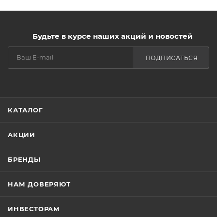
Рекомендуется для ежедневной гигиены, при
посещении бассейна, после занятий спортом, до и
после интимной близости.
Будьте в курсе наших акций и новостей
ПОДПИСАТЬСЯ
КАТАЛОГ
АКЦИИ
БРЕНДЫ
НАМ ДОВЕРЯЮТ
ИНВЕСТОРАМ