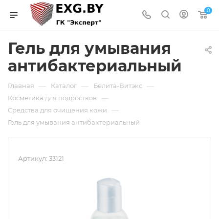
0
Гель для умывания
антибактериальный
—
—
—
Главная
Каталог
Белита-Витэкс
—
Косметика для подростков
—
Средства для очищения кожи
Гель для умывания антибактериальный
Артикул:
33121