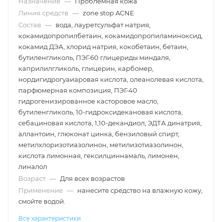
Назначение
—
Проблемная кожа
Линия средств
—
zone stop ACNE
Состав
—
вода, лауретсульфат натрия,
кокамидопропилбетаин, кокамидопропиламиноксид,
кокамид ДЭА, хлорид натрия, кокобетаин, бетаин,
бутиленгликоль, ПЭГ-60 глицериды миндаля,
каприлилгликоль, глицерин, карбомер,
нордигидрогуаиаровая кислота, олеанолевая кислота,
парфюмерная композиция, ПЭГ-40
гидрогенизированное касторовое масло,
бутиленгликоль, 10-гидроксидекановая кислота,
себациновая кислота, 1,10-декандиол, ЭДТА динатрия,
аллантоин, глюконат цинка, бензиловый спирт,
метилхлоризотиазолинон, метилизотиазолинон,
кислота лимонная, гексилциннамаль, лимонен,
линалол
Возраст
—
Для всех возрастов
Применение
—
нанесите средство на влажную кожу,
смойте водой.
Все характеристики