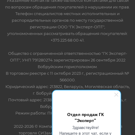
Указанные контакты также являются контактами для связи
по вопросам обращения покупателей о нарушении их прав.
Телефон специалистов местных исполнительных и
распорядительных органов по месту государственной
регистрации ООО "ГК Эксперт-ОПТ",
уполномоченных рассматривать обращения покупателей:
+375 225 68 00 41.
Общество с ограниченной ответственностью "ГК Эксперт-
ОПТ", УНП 791280274 зарегистрирован 26 сентября 2022
Бобруйским горисполкомом.
В торговом реестре с 11 октября 2023 г., регистрационный №
566000.
Юридический адрес: 213822, Беларусь, Могилёвская область,
г. Бобруйск, ул. Лынькова 85 пом 7
Почтовый адрес: 213822, Беларусь, Могилёвская область, г.
Бобруйск, ул. Лынькова, 85
Режим работы: ПН-ПТ 8.30-17.00, СБ-ВС - выходной
Отдел продаж ГК
"Эксперт"
2022-2026 © Компания "Эксперт" - оптово-розничная
Здравствуйте!
Напишите в этот чат, если у
торговля СИЗами и одноразовыми расходными