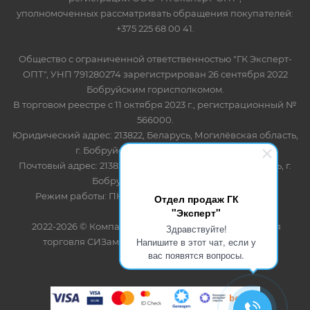
уполномоченных рассматривать обращения покупателей:
+375 225 68 00 41.
Общество с ограниченной ответственностью "ГК Эксперт-
ОПТ", УНП 791280274 зарегистрирован 26 сентября 2022
Бобруйским горисполкомом.
В торговом реестре с 11 октября 2023 г., регистрационный №
566000.
Юридический адрес: 213822, Беларусь, Могилёвская область,
г. Бобруйск, ул. Лынькова 85 пом 7
Почтовый адрес: 213822, Беларусь, Могилёвская область, г.
Бобруйск, ул. Лынькова, 85
Режим работы: ПН-ПТ 8.30-17.00, СБ-ВС - выходной
Отдел продаж ГК
"Эксперт"
2022-2026 © Компания "Эксперт" - оптово-розничная
Здравствуйте!
Напишите в этот чат, если у
торговля СИЗами и одноразовыми расходными
вас появятся вопросы.
материалами