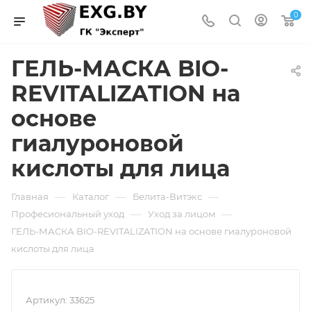
0
ГЕЛЬ-МАСКА BIO-
REVITALIZATION на
основе
гиалуроновой
кислоты для лица
—
—
—
Главная
Каталог
Белита-Витэкс
—
—
Професиональный уход
Уход за лицом
ГЕЛЬ-МАСКА BIO-REVITALIZATION на основе гиалуроновой
кислоты для лица
Артикул:
33625