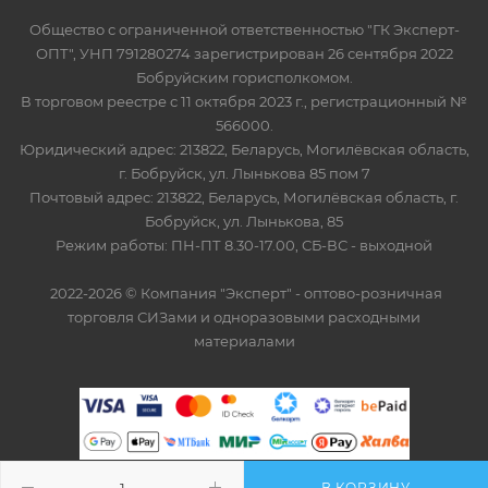
Общество с ограниченной ответственностью "ГК Эксперт-
ОПТ", УНП 791280274 зарегистрирован 26 сентября 2022
Бобруйским горисполкомом.
В торговом реестре с 11 октября 2023 г., регистрационный №
566000.
Юридический адрес: 213822, Беларусь, Могилёвская область,
г. Бобруйск, ул. Лынькова 85 пом 7
Почтовый адрес: 213822, Беларусь, Могилёвская область, г.
Бобруйск, ул. Лынькова, 85
Режим работы: ПН-ПТ 8.30-17.00, СБ-ВС - выходной
2022-2026 © Компания "Эксперт" - оптово-розничная
торговля СИЗами и одноразовыми расходными
материалами
В КОРЗИНУ