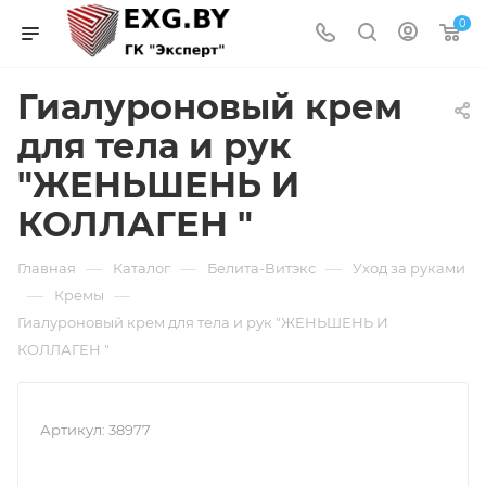
0
Гиалуроновый крем
для тела и рук
"ЖЕНЬШЕНЬ И
КОЛЛАГЕН "
—
—
—
Главная
Каталог
Белита-Витэкс
Уход за руками
—
—
Кремы
Гиалуроновый крем для тела и рук "ЖЕНЬШЕНЬ И
КОЛЛАГЕН "
Артикул:
38977