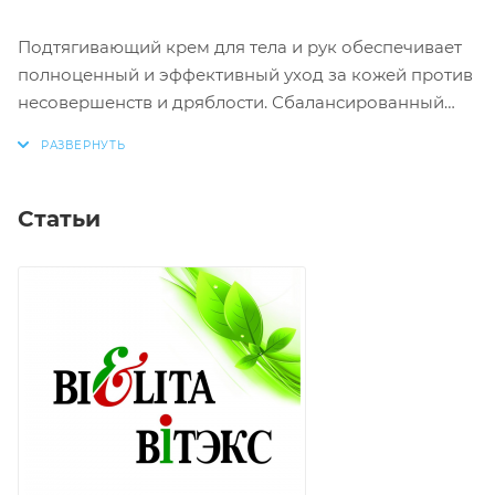
Подтягивающий крем для тела и рук обеспечивает
полноценный и эффективный уход за кожей против
несовершенств и дряблости. Сбалансированный
комплекс природных компонентов тонизирует и
укрепляет кожу, делая ее восхитительно упругой,
гладкой и нежной.
Статьи
Гидролизат морского коллагена устраняет вялость
кожи, повышает ее эластичность, снижает
шелушение и ускоряет регенерацию,
экстракт женьшеня стимулирует обмен веществ и
обладает омолаживающим эффектом,
масла миндаля, кокоса и сои питают, увлажняют и
разглаживают кожу.