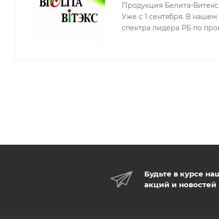
Продукция Белита-Витекс 
- потеря гладкости и мягкости
Уже с 1 сентября. В наше
спектра лидера РБ по про
Насыщенный крем-бальзам для рук совмещает в се
восстанавливающее действие активного бальзама. 
микротрещинами и шелушениями.
Ланолин – один из наиболее эффективных питатель
великолепной совместимости с кожей мягко встраив
способствует заживлению микроповреждений, усили
гладкость.
Будьте в курсе на
акций и новостей
Масло кокоса быстро улучшает состояние сухой и ра
смягчает кутикулу, делает кожу мягкой и ухоженной.