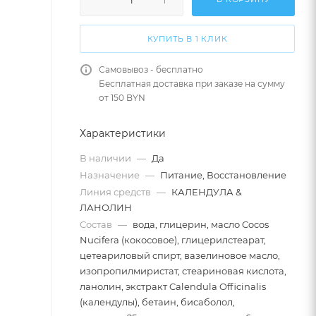
КУПИТЬ В 1 КЛИК
Самовывоз - бесплатно
Бесплатная доставка при заказе на сумму
от 150 BYN
Характеристики
В наличии
—
Да
Назначение
—
Питание, Восстановление
Линия средств
—
КАЛЕНДУЛА &
ЛАНОЛИН
Состав
—
вода, глицерин, масло Cocos
Nucifera (кокосовое), глицерилстеарат,
цетеариловый спирт, вазелиновое масло,
изопропилмиристат, стеариновая кислота,
ланолин, экстракт Calendula Officinalis
(календулы), бетаин, бисаболол,