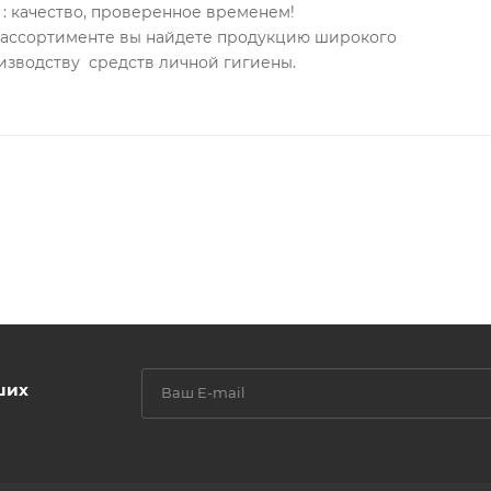
: качество, проверенное временем!
м ассортименте вы найдете продукцию широкого
изводству средств личной гигиены.
бе комфорт питательного крема и усиленное
Идеальное средство для SOS-помощи сухой, раздраженно
ных и восстанавливающих компонентов – благодаря
ается в гидролипидный слой эпидермиса, насыщает вла
вает регенерацию клеток, возвращает коже нежность и
ших
здраженной кожи, глубоко питает, устраняет шелушение