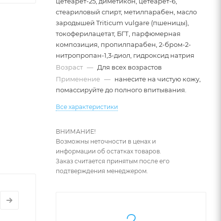
цетеарет-25, диметикон, цетеaрет-6,
стеариловый спирт, метилпарабен, масло
зародышей Triticum vulgare (пшеницы),
токоферилацетат, БГТ, парфюмерная
композиция, пропилпарабен, 2-бром-2-
нитропропан-1,3-диол, гидроксид натрия
Возраст
—
Для всех возрастов
Применение
—
нанесите на чистую кожу,
помассируйте до полного впитывания.
Все характеристики
ВНИМАНИЕ!
Возможны неточности в ценах и
информации об остатках товаров.
Заказ считается принятым после его
подтверждения менеджером.