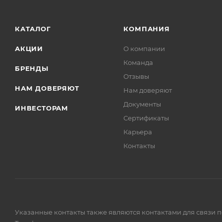
Экстракт календулы и бисаболол оказывают оздор
КАТАЛОГ
КОМПАНИЯ
АКЦИИ
О компании
Команда
БРЕНДЫ
Отзывы
НАМ ДОВЕРЯЮТ
Нам доверяют
Документы
ИНВЕСТОРАМ
Сертификаты
Карьера
Контакты
Указанные контакты также являются контактами для связи 