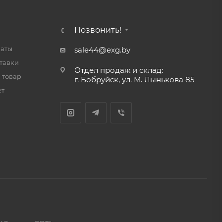
Позвонить!
латы
sale44@exg.by
тавки
Отдел продаж и склад:
 товар
г. Бобруйск, ул. М. Лынькова 85
ет