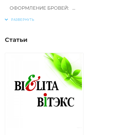
ОФОРМЛЕНИЕ БРОВЕЙ:
- ЛЕГКО
- ПРОФЕССИОНАЛЬНО
- ЕСТЕСТВЕННО
Статьи
BEAUTY BROW Карандаш для бровей
механический:
корректирует форму бровей
стержень карандаша треугольной формы
не требует затачивания
образует на коже естественный стойкий цвет
щетка укладывает самые непослушные волоски