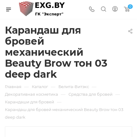
0
Карандаш для
бровей
механический
Beauty Brow тон 03
deep dark
—
—
—
Главная
Каталог
Белита-Витэкс
—
—
Декоративная косметика
Средства для бровей
—
Карандаши для бровей
Карандаш для бровей механический Beauty Brow тон 03
deep dark