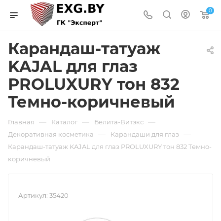
0
Карандаш-татуаж
KAJAL для глаз
PROLUXURY тон 832
Темно-коричневый
—
—
—
Главная
Каталог
Белита-Витэкс
—
—
Декоративная косметика
Карандаши для глаз
Карандаш-татуаж KAJAL для глаз PROLUXURY тон 832 Темно-
коричневый
Артикул:
35420