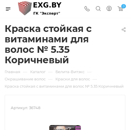
0
Краска стойкая с
витаминами для
волос № 5.35
Коричневый
—
—
—
Главная
Каталог
Белита-Витэкс
—
—
Окрашивание волос
Краски для волос
Краска стойкая с витаминами для волос № 5.35 Коричневый
Артикул:
36748