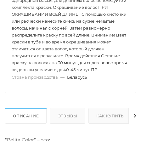
однородной массы. Для длинных волос используйте 2
комплекта краски. Окрашивание волос ПРИ
ОКРАШИВАНИИ ВСЕЙ ДЛИНЫ: С помощью кисточки
или расчески нанесите смесь на сухие немытые
волосы, начиная с корней. Затем равномерно
распределите краску по всей длине. Внимание! Цвет
краски в тубе и во время окрашивания может
отличаться от цвета волос, который должен
получиться в результате. Время действия Оставьте
краску на волосах на 30 минут, для седых волос время
выдержки увеличьте до 40-45 минут. ПР
Страна производства
—
Беларусь
ОПИСАНИЕ
ОТЗЫВЫ
КАК КУПИТЬ
"Belita Color” – это: