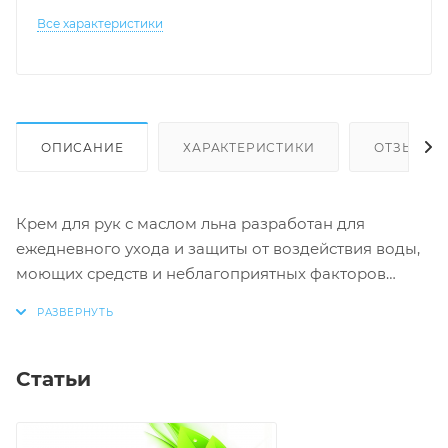
Все характеристики
ОПИСАНИЕ
ХАРАКТЕРИСТИКИ
ОТЗЫВЫ
Крем для рук с маслом льна разработан для
ежедневного ухода и защиты от воздействия воды,
моющих средств и неблагоприятных факторов
окружающей среды.
Льняное масло богато витаминами A, E и
полиненасыщенными жирными кислотами Омега-3
Статьи
и Омега-6, которые способствуют глубокому
питанию и эффективному увлажнению кожи рук.