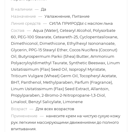
В наличии
—
Да
Назначение
—
Увлажнение, Питание
Линия средств
—
СИЛА ПРИРОДЫ с маслом льна
Состав
—
Aqua (Water), Cetearyl Alcohol, Polysorbate
60, PEG-100 Stearate, Ceteareth-25, Cyclopentasiloxane,
Dimethiconol, Dimethicone, Ethylhexyl Isononanoate,
Glycerin, PPG-15 Stearyl Ether, Cocos Nucifera (Coconut)
Oil, Butyrospermum Parkii (Shea) Butter, Ammonium
Polyacryloyldimethyl Taurate, Synthetic Beeswax, Linum
Usitatissimum (Flax) Seed Oil, Isopropyl Myristate,
Triticum Vulgare (Wheat) Germ Oil, Tocopheryl Acetate,
BHT, Panthenol, Methylparaben, Parfum (Fragrance),
Linum Usitatissimum (Flax) Seed Extract, Allantoin,
Propylparaben, 2-Bromo-2-Nitropropane-1,3-Diol,
Linalool, Benzyl Salicylate, Limonene
Возраст
—
Для всех возрастов
Применение
—
нанесите крем на чистую сухую кожу
рук легкими массирующими движениями до полного
впитывания.