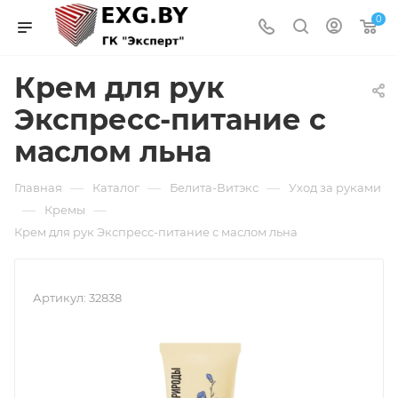
0
Крем для рук
Экспресс-питание с
маслом льна
—
—
—
Главная
Каталог
Белита-Витэкс
Уход за руками
—
—
Кремы
Крем для рук Экспресс-питание с маслом льна
Артикул:
32838