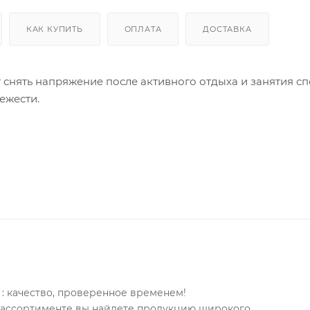
КАК КУПИТЬ
ОПЛАТА
ДОСТАВКА
 снять напряжение после активного отдыха и занятия сп
ежести.
 гидролипидный баланс кожи.
 укрепляет и подтягивает ее.
ют кожу, придают ей мягкость и бархатистость.
 всюду и при любой возможности заботиться о коже тел
: качество, проверенное временем!
м ассортименте вы найдете продукцию широкого