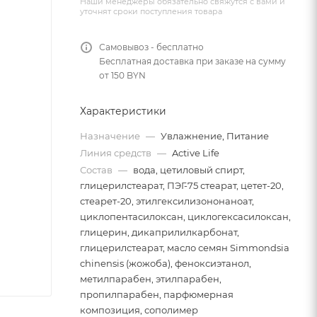
Наши менеджеры обязательно свяжутся с вами и
уточнят сроки поступления товара
Самовывоз - бесплатно
Бесплатная доставка при заказе на сумму
от 150 BYN
Характеристики
Назначение
—
Увлажнение, Питание
Линия средств
—
Active Life
Состав
—
вода, цетиловый спирт,
глицерилстеарат, ПЭГ-75 стеарат, цетет-20,
стеарет-20, этилгексилизононаноат,
циклопентасилоксан, циклогексасилоксан,
глицерин, дикаприлилкарбонат,
глицерилстеарат, масло семян Simmondsia
chinensis (жожоба), феноксиэтанол,
метилпарабен, этилпарабен,
пропилпарабен, парфюмерная
композиция, сополимер