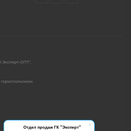
К Эксперт-ОПТ",
м горисполкомом.
Отдел продаж ГК "Эксперт"