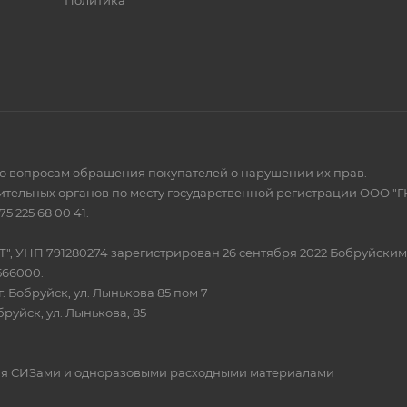
Политика
по вопросам обращения покупателей о нарушении их прав.
тельных органов по месту государственной регистрации ООО "Г
 225 68 00 41.
Т", УНП 791280274 зарегистрирован 26 сентября 2022 Бобруйски
566000.
. Бобруйск, ул. Лынькова 85 пом 7
бруйск, ул. Лынькова, 85
овля СИЗами и одноразовыми расходными материалами