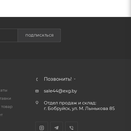
ПОДПИСАТЬСЯ
Позвонить!
латы
sale44@exg.by
тавки
Отдел продаж и склад:
 товар
г. Бобруйск, ул. М. Лынькова 85
ет