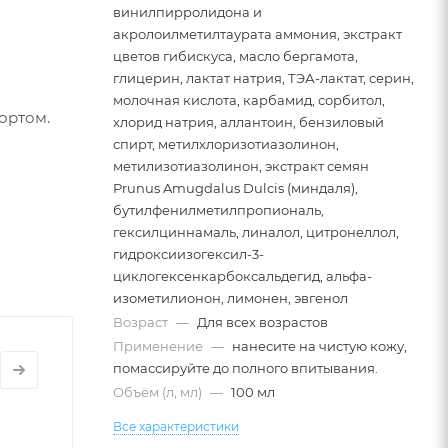
винилпирролидона и
акролоилметилтаурата аммония, экстракт
цветов гибискуса, масло бергамота,
глицерин, лактат натрия, ТЭА-лактат, серин,
молочная кислота, карбамид, сорбитол,
ортом.
хлорид натрия, аллантоин, бензиловый
спирт, метилхлоризотиазолинон,
метилизотиазолинон, экстракт семян
Prunus Amugdalus Dulcis (миндаля),
бутилфенилметилпропиональ,
гексилциннамаль, линалол, цитронеллол,
гидроксиизогексил-3-
циклогексенкарбоксальдегид, альфа-
изометилионон, лимонен, эвгенол
Возраст
—
Для всех возрастов
а.
Применение
—
нанесите на чистую кожу,
помассируйте до полного впитывания.
Объём (л, мл)
—
100 мл
Все характеристики