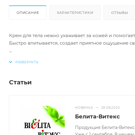
ОПИСАНИЕ
ХАРАКТЕРИСТИКИ
ОТЗЫВЫ
Крем для тела нежно ухаживает за кожей и помогает
Быстро впитывается, создает приятное ощущение св
HYDROVITON — глубоко увлажняет, восстанавливает
POLYLIFT — повышает упругость и эластичность кожи,
Статьи
Масло ЖОЖОБА и масло БЕРГАМОТА — питают, смягча
Маленький объем крема позволяет брать его везде и
НОВИНКА
—
29.08.2025
Белита-Витекс
Продукция Белита-Витекс 
Уже с 1 сентября. В наше