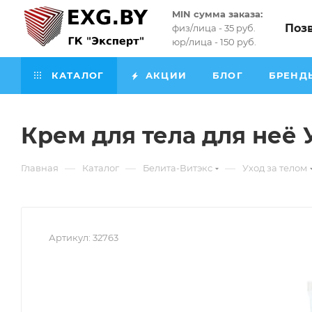
MIN сумма заказа:
Поз
физ/лица - 35 руб.
юр/лица - 150 руб.
КАТАЛОГ
АКЦИИ
БЛОГ
БРЕНД
Крем для тела для неё
—
—
—
Главная
Каталог
Белита-Витэкс
Уход за телом
Артикул:
32763