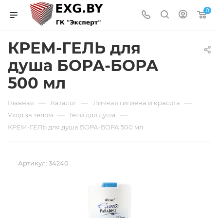
0
КРЕМ-ГЕЛЬ для
душа БОРА-БОРА
500 мл
—
—
—
Главная
Каталог
Личная гигиена и красота
—
—
Уход за телом
Гели для душа
КРЕМ-ГЕЛЬ для душа БОРА-БОРА 500 мл
Артикул:
34240