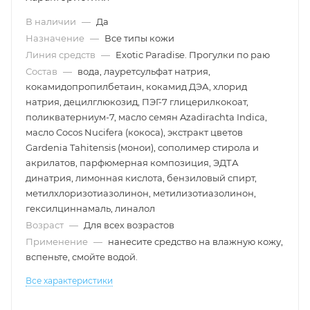
В наличии
—
Да
Назначение
—
Все типы кожи
Линия средств
—
Exotic Paradise. Прогулки по раю
Состав
—
вода, лауретсульфат натрия,
кокамидопропилбетаин, кокамид ДЭА, хлорид
натрия, децилглюкозид, ПЭГ-7 глицерилкокоат,
поликватерниум-7, масло семян Azadirachta Indica,
масло Cocos Nucifera (кокоса), экстракт цветов
Gardenia Tahitensis (монои), сополимер стирола и
акрилатов, парфюмерная композиция, ЭДТА
динатрия, лимонная кислота, бензиловый спирт,
метилхлоризотиазолинон, метилизотиазолинон,
гексилциннамаль, линалол
Возраст
—
Для всех возрастов
Применение
—
нанесите средство на влажную кожу,
вспеньте, смойте водой.
Все характеристики