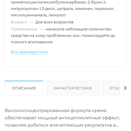
триметилциклогексилбутилкарбамат, 2-бром-2-
нитропропан-1,3-диол, цитраль, лимонен, гераниол,
гексилциннамаль, линалол.
Возраст
—
Для всех возрастов
Применение
—
нанесите небольшое количество
средства на кожу проблемных зон, помассируйте до
полного впитывания.
Все характеристики
ОПИСАНИЕ
ХАРАКТЕРИСТИКИ
ОТЗЫВЫ
Высококонцентрированная формула крема
обеспечивает мощный антицеллюлитный эффект,
позволяя добиться впечатляющих результатов в