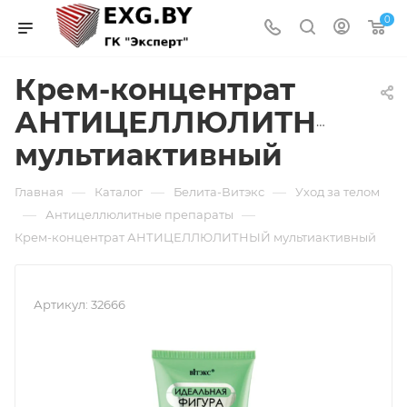
0
Крем-концентрат
АНТИЦЕЛЛЮЛИТНЫЙ
мультиактивный
—
—
—
Главная
Каталог
Белита-Витэкс
Уход за телом
—
—
Антицеллюлитные препараты
Крем-концентрат АНТИЦЕЛЛЮЛИТНЫЙ мультиактивный
Артикул:
32666