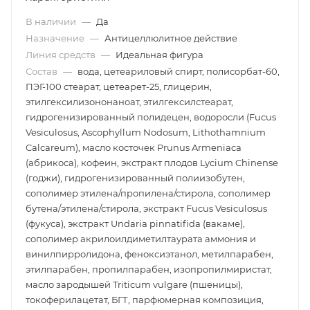
В наличии
—
Да
Назначение
—
Антицеллюлитное действие
Линия средств
—
Идеальная фигура
Состав
—
вода, цетеариловый спирт, полисорбат-60,
ПЭГ-100 стеарат, цетеарет-25, глицерин,
этилгексилизононаноат, этилгексилстеарат,
гидрогенизированный полидецен, водоросли (Fucus
Vesiculosus, Ascophyllum Nodosum, Lithothamnium
Calcareum), масло косточек Prunus Armeniaca
(абрикоса), кофеин, экстракт плодов Lycium Chinense
(годжи), гидрогенизированный полиизобутен,
сополимер этилена/пропилена/стирола, сополимер
бутена/этилена/стирола, экстракт Fucus Vesiculosus
(фукуса), экстракт Undaria pinnatifida (вакаме),
сополимер акрилоилдиметилтаурата аммония и
винилпирролидона, феноксиэтанол, метилпарабен,
этилпарабен, пропилпарабен, изопропилмиристат,
масло зародышей Triticum vulgare (пшеницы),
токоферилацетат, БГТ, парфюмерная композиция,