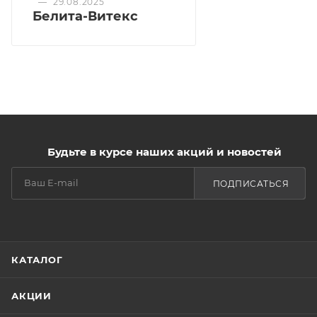
—
29.08.2025
Белита-Витекс
Мультиактивный комплекс Slimming Body Wrap
эффективно выводит токсины и избыток воды из
подкожного слоя, укрепляет коллагеновые волокна,
повышает содержание эластина.
Экстракты фукуса и вакаме насыщают клетки
активными микроэлементами, подтягивают,
улучшают тонус и внешний вид кожи.
Будьте в курсе наших акций и новостей
Кофеин улучшает микроциркуляцию в эпидермис
ПОДПИСАТЬСЯ
КАТАЛОГ
АКЦИИ