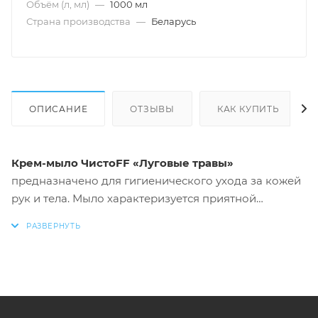
Объём (л, мл)
—
1000 мл
Страна производства
—
Беларусь
ОПИСАНИЕ
ОТЗЫВЫ
КАК КУПИТЬ
Крем-мыло ЧистоFF «Луговые травы»
предназначено для гигиенического ухода за кожей
рук и тела. Мыло характеризуется приятной
кремовой текстурой и хорошим пенообразованием.
Специально подобранная формула на основе
комплекса биоразлагаемых ПАВ, смягчающих,
увлажняющих компонентов и антиоксидантов
обеспечивает мягкое и деликатное очищение кожи.
Дерматологически тестировано. Не сушит кожу.