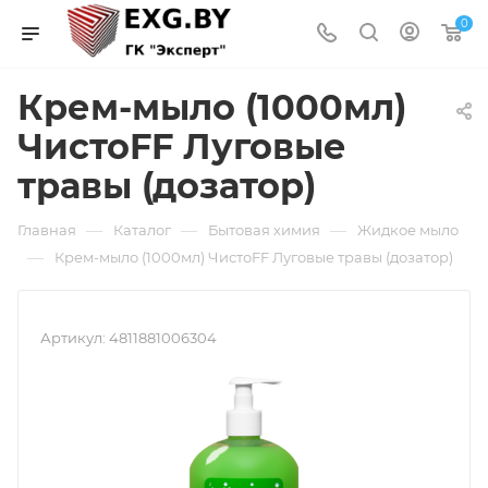
0
Крем-мыло (1000мл)
ЧистоFF Луговые
травы (дозатор)
—
—
—
Главная
Каталог
Бытовая химия
Жидкое мыло
—
Крем-мыло (1000мл) ЧистоFF Луговые травы (дозатор)
Артикул:
4811881006304