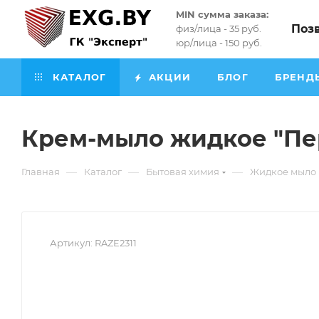
MIN сумма заказа:
Поз
физ/лица - 35 руб.
юр/лица - 150 руб.
КАТАЛОГ
АКЦИИ
БЛОГ
БРЕНД
Крем-мыло жидкое "Пе
—
—
—
Главная
Каталог
Бытовая химия
Жидкое мыло
Артикул:
RAZE2311