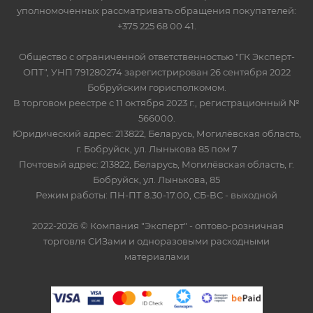
уполномоченных рассматривать обращения покупателей:
+375 225 68 00 41.
Общество с ограниченной ответственностью "ГК Эксперт-
ОПТ", УНП 791280274 зарегистрирован 26 сентября 2022
Бобруйским горисполкомом.
В торговом реестре с 11 октября 2023 г., регистрационный №
566000.
Юридический адрес: 213822, Беларусь, Могилёвская область,
г. Бобруйск, ул. Лынькова 85 пом 7
Почтовый адрес: 213822, Беларусь, Могилёвская область, г.
Бобруйск, ул. Лынькова, 85
Режим работы: ПН-ПТ 8.30-17.00, СБ-ВС - выходной
2022-2026 © Компания "Эксперт" - оптово-розничная
торговля СИЗами и одноразовыми расходными
материалами