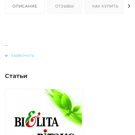
ОПИСАНИЕ
ОТЗЫВЫ
КАК КУПИТЬ
тон 02 Коричневый тауп
Статьи
Декоративная косметика премиум-класса
Ультратонкий карандаш идеален для макияжа
бровей: с ним можно легко и быстро нарисовать
линии любой толщины, придать бровям желаемую
форму и изгиб, сделать их визуально более густыми