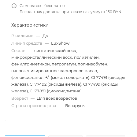
Самовывоз - бесплатно
Бесплатная доставка при заказе на сумму от 150 BYN
Характеристики
В наличии
—
Да
Линия средств
—
LuxShow
Состав
—
синтетический воск,
микрокристаллический воск, полиэтилен,
фенилтриметикон, петролатум, полиизобутен,
гидрогенизированное касторовое масло,
феноксиэтанол. +/- (может содержать): CI 77491 (оксиды
железа), CI 77492 (оксиды железа), CI 77499 (оксиды
железа), CI 77891 (диоксид титана).
Возраст
—
Для всех возрастов
Страна производства
—
Беларусь