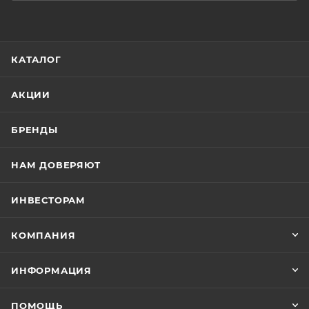
Касторовое масло, пчелиный воск и витамин Е
ухаживают за волосками, укрепляют их, придают
блеск и гладкость.
КАТАЛОГ
Палитра оттенков, максимально близких к
АКЦИИ
натуральным, подходит для любого цветотипа и
любого оттенка волос.
БРЕНДЫ
НАМ ДОВЕРЯЮТ
ИНВЕСТОРАМ
Карандаш не требует затачивания. Ультратонкий
грифель плавно в
КОМПАНИЯ
ИНФОРМАЦИЯ
ПОМОЩЬ