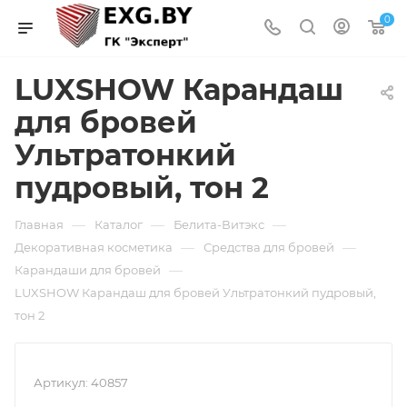
0
LUXSHOW Карандаш
для бровей
Ультратонкий
пудровый, тон 2
—
—
—
Главная
Каталог
Белита-Витэкс
—
—
Декоративная косметика
Средства для бровей
—
Карандаши для бровей
LUXSHOW Карандаш для бровей Ультратонкий пудровый,
тон 2
Артикул:
40857