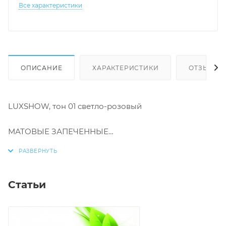
Все характеристики
ОПИСАНИЕ
ХАРАКТЕРИСТИКИ
ОТЗЫВЫ
LUXSHOW, тон 01 светло-розовый
МАТОВЫЕ ЗАПЕЧЕННЫЕ
ШЕЛКОВЫЕ РУМЯНА
естественный матовый финиш
стойкая формула
Статьи
тон 01 светло-розовый
тон 02 персиковый