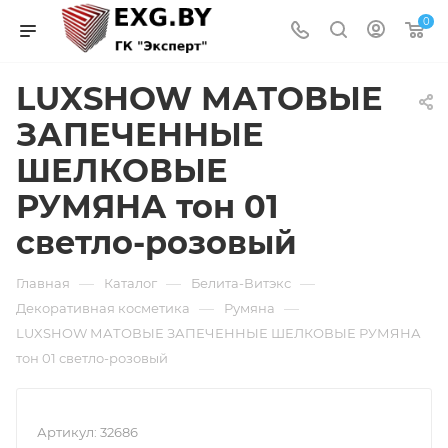
0
LUXSHOW МАТОВЫЕ
ЗАПЕЧЕННЫЕ
ШЕЛКОВЫЕ
РУМЯНА тон 01
светло-розовый
—
—
—
Главная
Каталог
Белита-Витэкс
—
—
Декоративная косметика
Румяна
LUXSHOW МАТОВЫЕ ЗАПЕЧЕННЫЕ ШЕЛКОВЫЕ РУМЯНА
тон 01 светло-розовый
Артикул:
32686