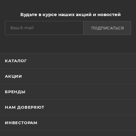
Красивые естественные оттенки подчеркнут юность
молодой кожи и создадут anti-age эффект в
Будьте в курсе наших акций и новостей
возрастном макияже.
ПОДПИСАТЬСЯ
КАТАЛОГ
АКЦИИ
БРЕНДЫ
НАМ ДОВЕРЯЮТ
ИНВЕСТОРАМ