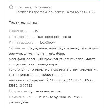
Самовывоз - бесплатно
Бесплатная доставка при заказе на сумму от 150 BYN
Характеристики
В наличии
—
Да
Назначение
—
Насыщенность цвета
Линия средств
—
LuxShow
Состав
—
слюда, тальк, диоксид кремния, оксихлорид
висмута, диметикон, нитрид бора,
модифицированный крахмал, этилгексилпальмитат,
глицерилтрикаприлат/капрат,
триэтоксикаприлилсилан, силикат магния алюминия,
феноксиэтанол, каприлилгликоль,
этилгексилглицерин. +/-: CI 77891, CI 77491, CI 15850, CI
15985, CI 77492
Возраст
—
Для всех возрастов
Применение
—
нанесите румяна на кожу и
растушуйте.