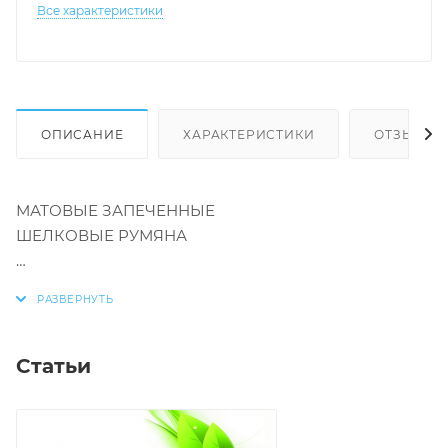
Все характеристики
ОПИСАНИЕ
ХАРАКТЕРИСТИКИ
ОТЗЫВЫ
МАТОВЫЕ ЗАПЕЧЕННЫЕ
ШЕЛКОВЫЕ РУМЯНА
естественный матовый финиш
стойкая формула
тон 01 светло-розовый
Статьи
тон 02 персиковый
тон 03 розовый