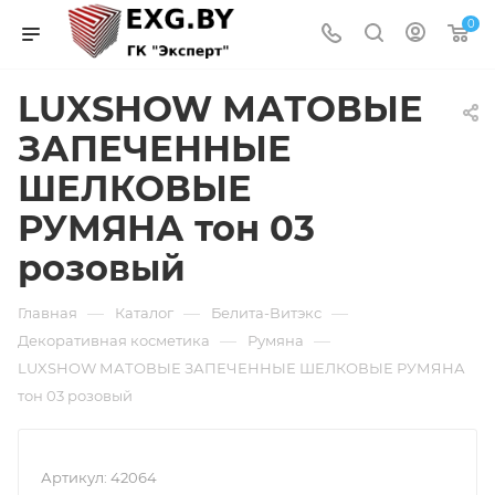
0
LUXSHOW МАТОВЫЕ
ЗАПЕЧЕННЫЕ
ШЕЛКОВЫЕ
РУМЯНА тон 03
розовый
—
—
—
Главная
Каталог
Белита-Витэкс
—
—
Декоративная косметика
Румяна
LUXSHOW МАТОВЫЕ ЗАПЕЧЕННЫЕ ШЕЛКОВЫЕ РУМЯНА
тон 03 розовый
Артикул:
42064