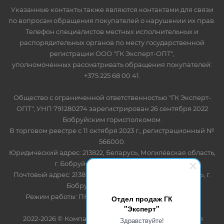
Указанные контакты также являются контактами для связи
по вопросам обращения покупателей о нарушении их прав.
Телефон специалистов местных исполнительных и
распорядительных органов по месту государственной
регистрации ООО "ГК Эксперт-ОПТ",
уполномоченных рассматривать обращения покупателей:
+375 225 68 00 41.
Общество с ограниченной ответственностью "ГК Эксперт-
ОПТ", УНП 791280274 зарегистрирован 26 сентября 2022
Бобруйским горисполкомом.
В торговом реестре с 11 октября 2023 г., регистрационный №
566000.
Юридический адрес: 213822, Беларусь, Могилёвская область,
г. Бобруйск, ул. Лынькова 85 пом 7
Почтовый адрес: 213822, Беларусь, Могилёвская область, г.
Бобруйск, ул. Лынькова, 85
Режим работы: ПН-ПТ 8.30-17.00, СБ-ВС - выходной
Отдел продаж ГК
"Эксперт"
2022-2026 © Компания "Эксперт" - оптово-розничная
Здравствуйте!