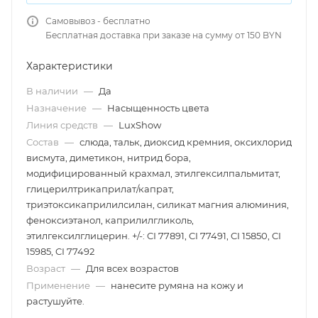
Самовывоз - бесплатно
Бесплатная доставка при заказе на сумму от 150 BYN
Характеристики
В наличии
—
Да
Назначение
—
Насыщенность цвета
Линия средств
—
LuxShow
Состав
—
слюда, тальк, диоксид кремния, оксихлорид
висмута, диметикон, нитрид бора,
модифицированный крахмал, этилгексилпальмитат,
глицерилтрикаприлат/капрат,
триэтоксикаприлилсилан, силикат магния алюминия,
феноксиэтанол, каприлилгликоль,
этилгексилглицерин. +/-: CI 77891, CI 77491, CI 15850, CI
15985, CI 77492
Возраст
—
Для всех возрастов
Применение
—
нанесите румяна на кожу и
растушуйте.