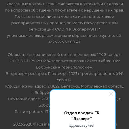
Указанные контакты также являются контактами для связи
по вопросам обращения покупателей о нарушении их прав.
Телефон специалистов местных исполнительных и
распорядительных органов по месту государственной
регистрации ООО "ГК Эксперт-ОПТ",
уполномоченных рассматривать обращения покупателей:
+375 225 68 00 41.
Общество с ограниченной ответственностью "ГК Эксперт-
ОПТ", УНП 791280274 зарегистрирован 26 сентября 2022
Бобруйским горисполкомом.
В торговом реестре с 11 октября 2023 г., регистрационный №
566000.
Юридический адрес: 213822, Беларусь, Могилёвская область,
г. Бобруйск, ул. Лынькова 85 пом 7
Почтовый адрес: 213822, Беларусь, Могилёвская область, г.
Бобруйск, ул. Лынькова, 85
Режим работы: ПН-ПТ 8.30-17.00, СБ-ВС - выходной
Отдел продаж ГК
"Эксперт"
2022-2026 © Компания "Эксперт" - оптово-розничная
Здравствуйте!