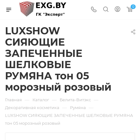
0
LUXSHOW
СИЯЮЩИЕ
ЗАПЕЧЕННЫЕ
ШЕЛКОВЫЕ
РУМЯНА тон 05
морозный розовый
—
—
—
Главная
Каталог
Белита-Витэкс
—
—
Декоративная косметика
Румяна
LUXSHOW СИЯЮЩИЕ ЗАПЕЧЕННЫЕ ШЕЛКОВЫЕ РУМЯНА
тон 05 морозный розовый