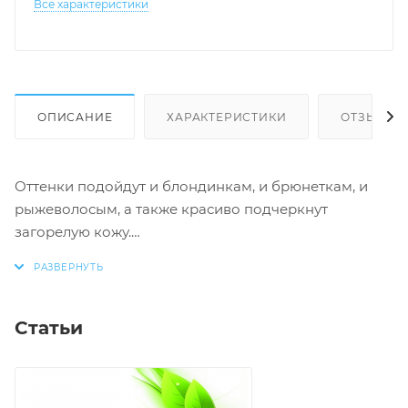
Все характеристики
ОПИСАНИЕ
ХАРАКТЕРИСТИКИ
ОТЗЫВЫ
Оттенки подойдут и блондинкам, и брюнеткам, и
рыжеволосым, а также красиво подчеркнут
загорелую кожу.
Специальные светоотражающие частички придают
красивое многомерное сияние и создают эффект
упругой, гладкой и свежей кожи, как в юности.
Стильный совет: используйте данный продукт не
Статьи
только как румяна, но и в качестве теней для век,
чтобы создать идеальный монохромный макияж.