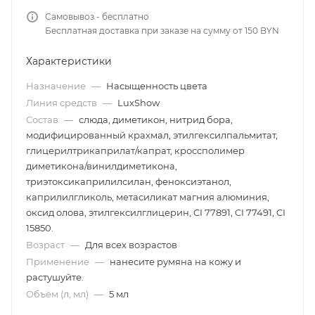
Самовывоз - бесплатно
Бесплатная доставка при заказе на сумму от 150 BYN
Характеристики
Назначение
—
Насыщенность цвета
Линия средств
—
LuxShow
Состав
—
слюда, диметикон, нитрид бора,
модифицированный крахмал, этилгексилпальмитат,
глицерилтрикаприлат/капрат, кроссполимер
диметикона/винилдиметикона,
триэтоксикаприлилсилан, феноксиэтанол,
каприлилгликоль, метасиликат магния алюминия,
оксид олова, этилгексилглицерин, CI 77891, CI 77491, CI
15850.
Возраст
—
Для всех возрастов
Применение
—
нанесите румяна на кожу и
растушуйте.
Объём (л, мл)
—
5 мл