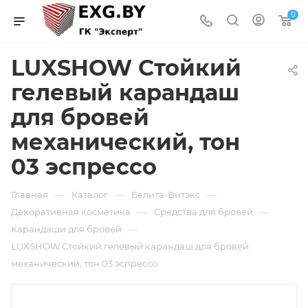
0
LUXSHOW Стойкий
гелевый карандаш
для бровей
механический, тон
03 эспрессо
—
—
—
Главная
Каталог
Белита-Витэкс
—
—
Декоративная косметика
Средства для бровей
—
Карандаши для бровей
LUXSHOW Стойкий гелевый карандаш для бровей
механический, тон 03 эспрессо