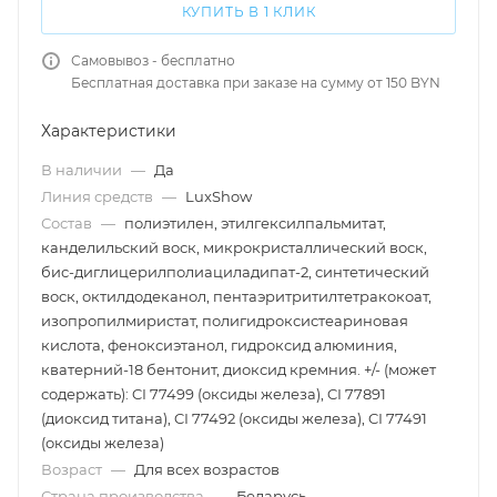
КУПИТЬ В 1 КЛИК
Самовывоз - бесплатно
Бесплатная доставка при заказе на сумму от 150 BYN
Характеристики
В наличии
—
Да
Линия средств
—
LuxShow
Состав
—
полиэтилен, этилгексилпальмитат,
канделильский воск, микрокристаллический воск,
бис-диглицерилполиациладипат-2, синтетический
воск, октилдодеканол, пентаэритритилтетракокоат,
изопропилмиристат, полигидроксистеариновая
кислота, феноксиэтанол, гидроксид алюминия,
кватерний-18 бентонит, диоксид кремния. +/- (может
содержать): CI 77499 (оксиды железа), CI 77891
(диоксид титана), CI 77492 (оксиды железа), CI 77491
(оксиды железа)
Возраст
—
Для всех возрастов
Страна производства
—
Беларусь