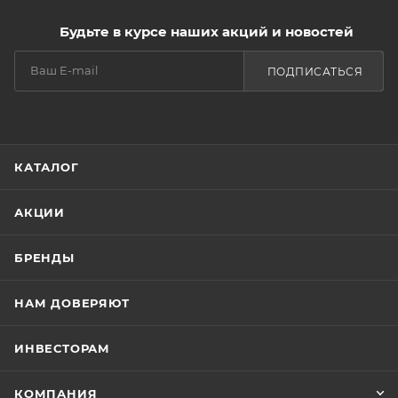
наносится, не расплывается и не размазывается,
позволяет варьировать насыщенность оттенка и
Будьте в курсе наших акций и новостей
четкость линий.
Палитра натуральных оттенков подходит для
ПОДПИСАТЬСЯ
любого цветотипа и любого оттенка волос. Удобная
щёточка-расчёска поможет аккуратно расчесать и
уложить непослушные волоски, придать бровям
желаемую
КАТАЛОГ
АКЦИИ
БРЕНДЫ
НАМ ДОВЕРЯЮТ
ИНВЕСТОРАМ
КОМПАНИЯ