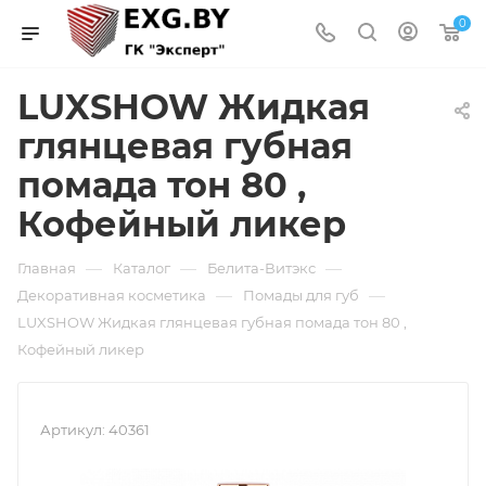
0
LUXSHOW Жидкая
глянцевая губная
помада тон 80 ,
Кофейный ликер
—
—
—
Главная
Каталог
Белита-Витэкс
—
—
Декоративная косметика
Помады для губ
LUXSHOW Жидкая глянцевая губная помада тон 80 ,
Кофейный ликер
Артикул:
40361