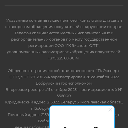
Указанные контакты также являются контактами для связи
по вопросам обращения покупателей о нарушении их прав.
Телефон специалистов местных исполнительных и
распорядительных органов по месту государственной
регистрации ООО "ГК Эксперт-ОПТ",
уполномоченных рассматривать обращения покупателей:
+375 225 68 00 41.
Общество с ограниченной ответственностью "ГК Эксперт-
ОПТ", УНП 791280274 зарегистрирован 26 сентября 2022
Бобруйским горисполкомом.
В торговом реестре с 11 октября 2023 г., регистрационный №
566000.
Юридический адрес: 213822, Беларусь, Могилёвская область,
г. Бобруйск, ул. Лынькова 85 пом 7
Почтовый адрес: 213822, Беларусь, Могилёвская область, г.
Бобруйск, ул. Лынькова, 85
Режим работы: ПН-ПТ 8.30-17.00, СБ-ВС - выходной