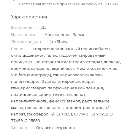
Бесплатная доставка при заказе на сумму от 150 BYN
Характеристики
В наличии
—
Да
Назначение
—
Увлажнение, Блеск
Линия средств
—
LuxShow
Состав
—
гидрогенизированный полиизобутен,
октилдодеканол, тальк, гидрогенизированный
полидецен, пентаэритритилтетраизостеарат, диоксид
кремния, канделилльский воск, масло косточек Vitis
Vinifera (винограда), глицерилолеат, сквалан,
полиглицерил-2 диполигидроксистеарат,
глицерилстеарат, парфюмерная композиция,
диэтилгексилсирингилиденмалонат,
каприлилгликоль, феноксиэтанол, растительное
масло, гексиленгликоль, глицерилтрикаприлат/
капрат, токоферол. +/-: CI 77891, CI 77491, CI 77492, CI
77499, CI 15850.
Возраст
—
Для всех возрастов