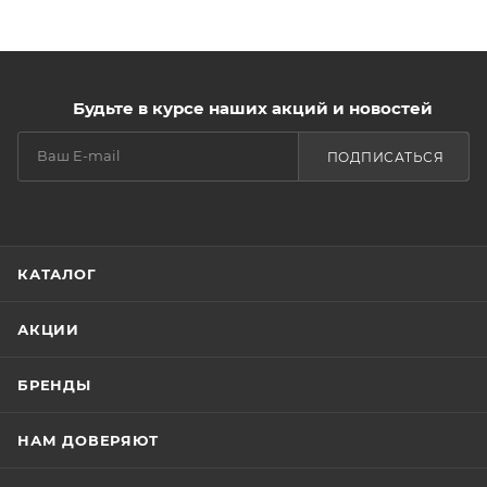
превосходно увлажняют, питают, смягчают кожу губ,
придают гладкость, нежность и шелковистость. Не
содержит парабенов.
Будьте в курсе наших акций и новостей
Кремовая нелипкая текстура очень комфортно
ощущается на губах, не растекается и не западает в
ПОДПИСАТЬСЯ
морщинки и складочки. Удобный аппликатор
позволяет равномерно и аккуратно нанести помаду
по желаемому контуру.
КАТАЛОГ
С широкой палитрой насыщенных оттенков –
АКЦИИ
БРЕНДЫ
НАМ ДОВЕРЯЮТ