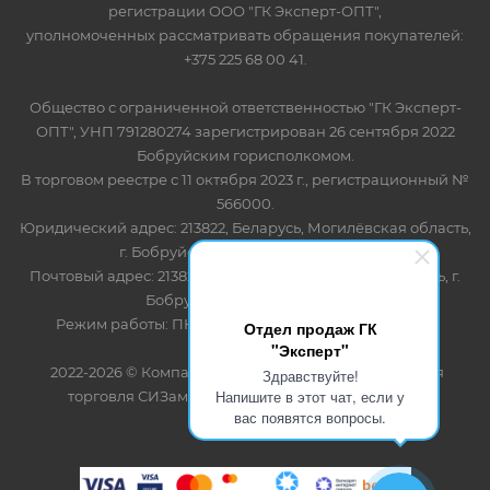
регистрации ООО "ГК Эксперт-ОПТ",
уполномоченных рассматривать обращения покупателей:
+375 225 68 00 41.
Общество с ограниченной ответственностью "ГК Эксперт-
ОПТ", УНП 791280274 зарегистрирован 26 сентября 2022
Бобруйским горисполкомом.
В торговом реестре с 11 октября 2023 г., регистрационный №
566000.
Юридический адрес: 213822, Беларусь, Могилёвская область,
г. Бобруйск, ул. Лынькова 85 пом 7
Почтовый адрес: 213822, Беларусь, Могилёвская область, г.
Бобруйск, ул. Лынькова, 85
Режим работы: ПН-ПТ 8.30-17.00, СБ-ВС - выходной
Отдел продаж ГК
"Эксперт"
2022-2026 © Компания "Эксперт" - оптово-розничная
Здравствуйте!
Напишите в этот чат, если у
торговля СИЗами и одноразовыми расходными
вас появятся вопросы.
материалами