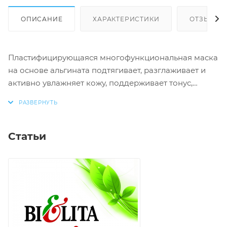
ОПИСАНИЕ
ХАРАКТЕРИСТИКИ
ОТЗЫВЫ
Пластифицирующаяся многофункциональная маска
на основе альгината подтягивает, разглаживает и
активно увлажняет кожу, поддерживает тонус,
придает гладкость, уменьшает транэпидермальную
потерю воды.
Статьи
Предназначена для возрастной, склонной к
образованию морщин кожи.
Не содержит консервантов и отдушек.