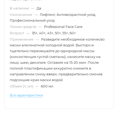
В наличии
—
Да
Назначение
—
Лифтинг, Антивозрастной уход,
Профессиональный уход
Линия средств
—
Professional Face Care
Возраст
—
35+, 40+, 45+, 50+, 55+, 60+
Применение
—
Разведите необходимое количесво
маски альгинатной холодной водой. Бысторо и
тщательно перемешайте до однородной массы
(консистенция густой сметаны), нанесите маску на
лицо, шею, декольте. Оставьте на 15-20 мин. После
полной пластификации аккуратно снимите в
направлении снизу вверх, предварительно смочив
подсохшие края маски водой.
Объём (л, мл)
—
600 мл
Все характеристики