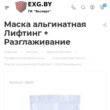
0
Маска альгинатная
Лифтинг +
Разглаживание
—
—
—
Главная
Каталог
Белита-Витэкс
—
—
Професиональный уход
Альгинатные маски
Маска альгинатная Лифтинг + Разглаживание
Артикул:
33633