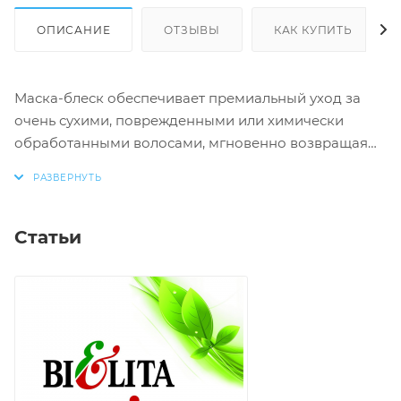
ОПИСАНИЕ
ОТЗЫВЫ
КАК КУПИТЬ
Маска-блеск обеспечивает премиальный уход за
очень сухими, поврежденными или химически
обработанными волосами, мгновенно возвращая
им жизненную силу. Интенсивно питает волосы,
делает их мягкими, увлажненными и восхитительно
гладкими.
Статьи
Активные компоненты:
масло сача инчи
масло миндаля
масло ши
масло лесного ореха
масло оливы