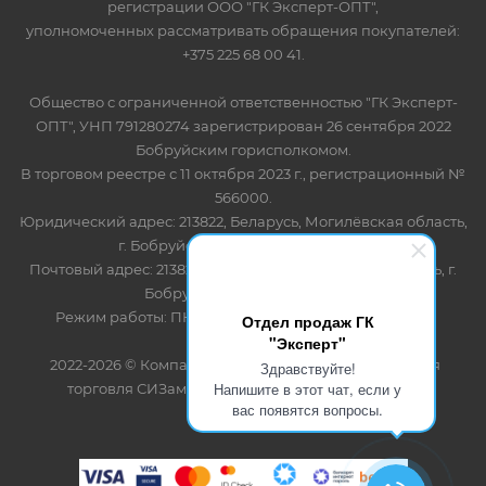
регистрации ООО "ГК Эксперт-ОПТ",
уполномоченных рассматривать обращения покупателей:
+375 225 68 00 41.
Общество с ограниченной ответственностью "ГК Эксперт-
ОПТ", УНП 791280274 зарегистрирован 26 сентября 2022
Бобруйским горисполкомом.
В торговом реестре с 11 октября 2023 г., регистрационный №
566000.
Юридический адрес: 213822, Беларусь, Могилёвская область,
г. Бобруйск, ул. Лынькова 85 пом 7
Почтовый адрес: 213822, Беларусь, Могилёвская область, г.
Бобруйск, ул. Лынькова, 85
Режим работы: ПН-ПТ 8.30-17.00, СБ-ВС - выходной
Отдел продаж ГК
"Эксперт"
2022-2026 © Компания "Эксперт" - оптово-розничная
Здравствуйте!
Напишите в этот чат, если у
торговля СИЗами и одноразовыми расходными
вас появятся вопросы.
материалами