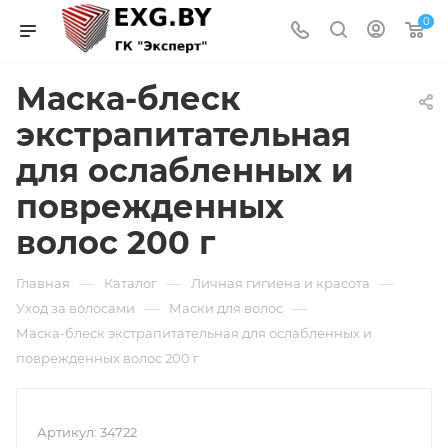
0
Маска-блеск
экстрапитательная
для ослабленных и
поврежденных
волос 200 г
—
—
—
Главная
Каталог
Личная гигиена и красота
—
—
Уход за волосами
Маски для волос
Маска-блеск экстрапитательная для ослабленных и
поврежденных волос 200 г
Артикул:
34722