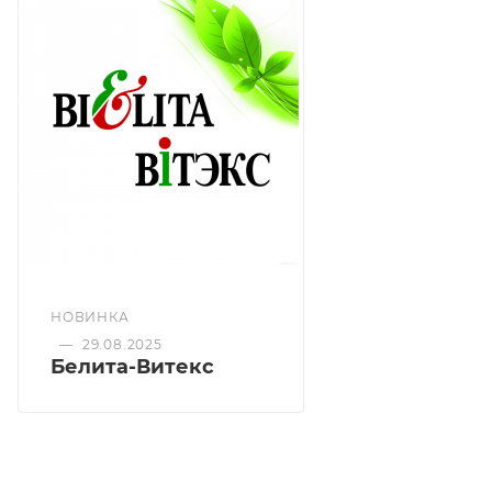
Идеально подходит для ухода за нежной кожей
малышей после пребывания на солнце.
Облепиха, Д-пантенол и аллантоин — смягчают и
восстанавливают кожу, снимают ощущение жара на
коже,
способствуют ее регенерации.
НОВИНКА
—
29.08.2025
Белита-Витекс