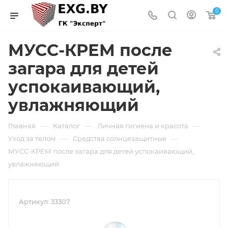
0
МУСС-КРЕМ после
загара для детей
успокаивающий,
увлажняющий
—
—
—
Главная
Каталог
Личная гигиена и красота
—
—
Уход за телом
Средства солнцезащитные
МУСС-КРЕМ после загара для детей успокаивающий,
увлажняющий
Артикул:
33307