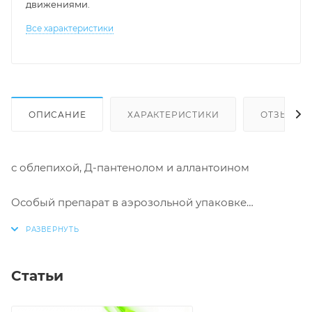
движениями.
Все характеристики
ОПИСАНИЕ
ХАРАКТЕРИСТИКИ
ОТЗЫВЫ
с облепихой, Д-пантенолом и аллантоином
Особый препарат в аэрозольной упаковке
позволяет быстро нанести мусс-крем на кожу
ребенка.
Ультра-легкая тающая текстура мусс-крема
трансформируется в молочко в момент нанесения
Статьи
на кожу,
обеспечивая комфортный уход за кожей ребенка.