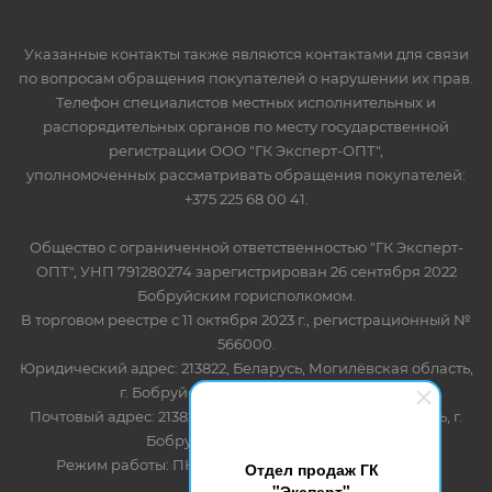
Указанные контакты также являются контактами для связи
по вопросам обращения покупателей о нарушении их прав.
Телефон специалистов местных исполнительных и
распорядительных органов по месту государственной
регистрации ООО "ГК Эксперт-ОПТ",
уполномоченных рассматривать обращения покупателей:
+375 225 68 00 41.
Общество с ограниченной ответственностью "ГК Эксперт-
ОПТ", УНП 791280274 зарегистрирован 26 сентября 2022
Бобруйским горисполкомом.
В торговом реестре с 11 октября 2023 г., регистрационный №
566000.
Юридический адрес: 213822, Беларусь, Могилёвская область,
г. Бобруйск, ул. Лынькова 85 пом 7
Почтовый адрес: 213822, Беларусь, Могилёвская область, г.
Бобруйск, ул. Лынькова, 85
Режим работы: ПН-ПТ 8.30-17.00, СБ-ВС - выходной
Отдел продаж ГК
"Эксперт"