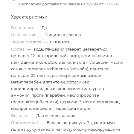
Бесплатная доставка при заказе на сумму от 150 BYN
Характеристики
В наличии
—
Да
Назначение
—
Защита от солнца
Линия средств
—
СОЛЯРИС
Состав
—
вода, глицерил стеарат, цетеарет-20,
цетеарет-12, цетеариловый спирт, цетилпальмитат,
пэг-12 диметикон, с12-с13 алкиллактат, глицерин, масло
семян simmondsia chinensis (жожоба), пантенол,
цетеарет-25, пвп, парфюмерная композиция,
метилпарабен, аллантоин, сополимер
винилпирролидона и акролоилметилтаурата
аммония, пропилпарабен, масло ippophae
rhamnoides (облепихи), церамид 3, пентиленгликоль,
изопропилмиристат, гидроксид натрия.
Возраст
—
Для всех возрастов
Применение
—
Баллон встряхнуть. Выдавить мусс-
гель на руку, нанести на чистую кожу массирующими