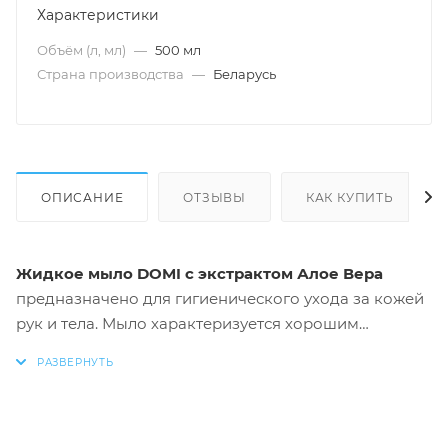
Характеристики
Объём (л, мл)
—
500 мл
Страна производства
—
Беларусь
ОПИСАНИЕ
ОТЗЫВЫ
КАК КУПИТЬ
Жидкое мыло DOMI с экстрактом Алое Вера
предназначено для гигиенического ухода за кожей
рук и тела. Мыло характеризуется хорошим
пенообразованием и обеспечивает мягкое и
деликатное очищение кожи. Имеет дозатор для
удобного использования.