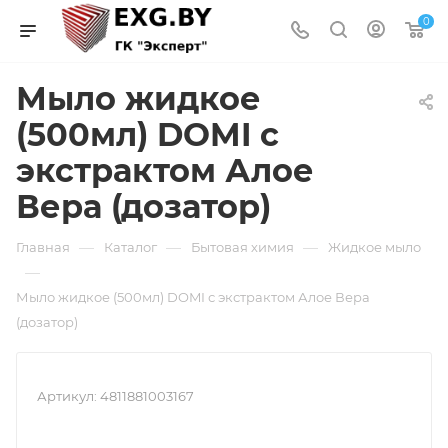
0
Мыло жидкое
(500мл) DOMI с
экстрактом Алое
Вера (дозатор)
—
—
—
Главная
Каталог
Бытовая химия
Жидкое мыло
—
Мыло жидкое (500мл) DOMI с экстрактом Алое Вера
(дозатор)
Артикул:
4811881003167