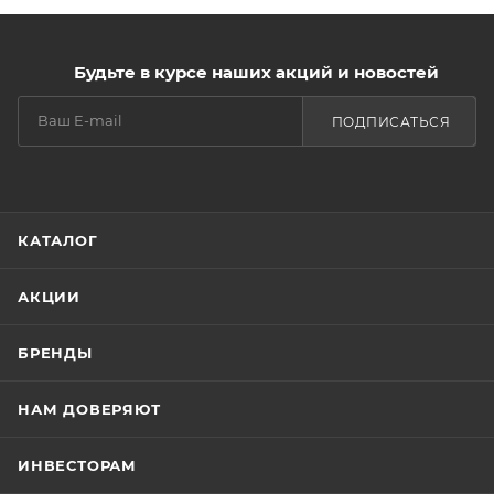
Состав:
вода, натрий лауретсульфат, диэтаноламид
кокосового масла, хлорид натрия, экстракт алое
вера, парфюмерная композиция, лимонная кислота,
Будьте в курсе наших акций и новостей
бензиловый спирт, смесь 5-хлор-2-метилизо-
тиазол-3(2Н)-она и 2-метил-азотиазол-3(2Н)-она,
ПОДПИСАТЬСЯ
пищевой краситель.
Дата изготовления и срок годности указаны на
упаковке.
КАТАЛОГ
АКЦИИ
БРЕНДЫ
НАМ ДОВЕРЯЮТ
ИНВЕСТОРАМ