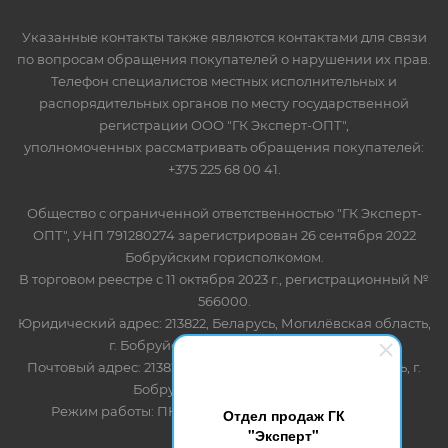
Указанные контакты также являются контактами для связи
по вопросам обращения покупателей о нарушении их прав.
Телефон специалистов местных исполнительных и
распорядительных органов по месту государственной
регистрации ООО "ГК Эксперт-ОПТ",
уполномоченных рассматривать обращения покупателей:
+375 225 68 00 41.
Общество с ограниченной ответственностью "ГК Эксперт-
ОПТ", УНП 791280274 зарегистрирован 26 сентября 2022
Бобруйским горисполкомом.
В торговом реестре с 11 октября 2023 г., регистрационный №
566000.
Юридический адрес: 213822, Беларусь, Могилёвская область,
г. Бобруйск, ул. Лынькова 85 пом 7
Почтовый адрес: 213822, Беларусь, Могилёвская область, г.
Бобруйск, ул. Лынькова, 85
Режим работы: ПН-ПТ 8.30-17.00, СБ-ВС - выходной
Отдел продаж ГК
"Эксперт"