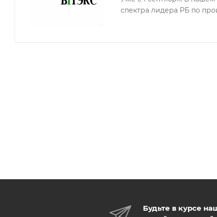
спектра лидера РБ по про
продолжительное ощущение свежести, чистоты 
подходит для женщин и мужчин
подходит для безопасного ежедневного исполь
Будьте в курсе на