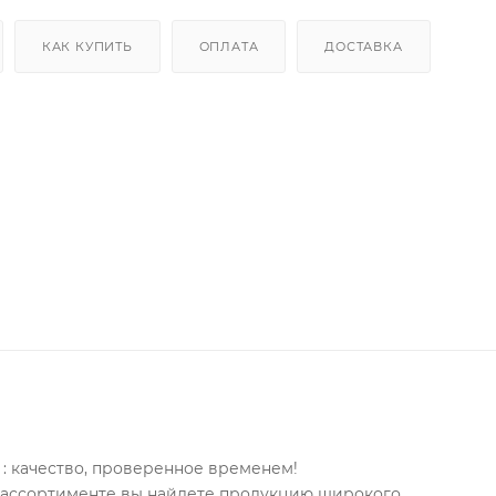
КАК КУПИТЬ
ОПЛАТА
ДОСТАВКА
и
ула разработана специально для мягкого ухода за
балансированный состав с гелем алоэ вера, молочной к
 календулы бережно очищает, увлажняет, успокаивает 
еланную свежесть, чистоту и комфорт на весь день.
: качество, проверенное временем!
м ассортименте вы найдете продукцию широкого