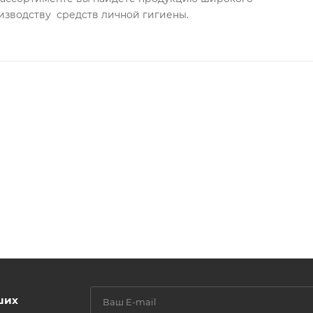
изводству средств личной гигиены.
и комфорта
зования
ших