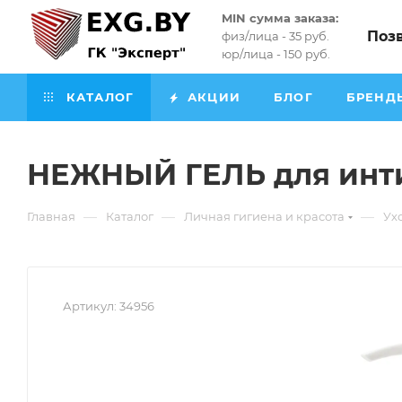
MIN сумма заказа:
Поз
физ/лица - 35 руб.
юр/лица - 150 руб.
КАТАЛОГ
АКЦИИ
БЛОГ
БРЕНД
НЕЖНЫЙ ГЕЛЬ для инт
—
—
—
Главная
Каталог
Личная гигиена и красота
Ух
Артикул:
34956