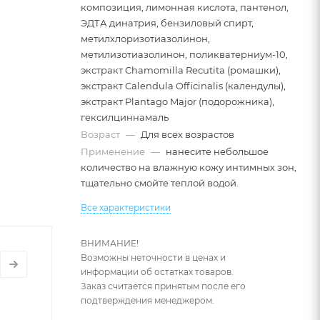
композиция, лимонная кислота, пантенол,
ЭДТА динатрия, бензиловый спирт,
метилхлоризотиазолинон,
метилизотиазолинон, поликватерниум-10,
экстракт Chamomilla Recutita (ромашки),
экстракт Calendula Officinalis (календулы),
экстракт Plantago Major (подорожника),
гексилциннамаль
Возраст
—
Для всех возрастов
Применение
—
нанесите небольшое
количество на влажную кожу интимных зон,
тщательно смойте теплой водой.
Все характеристики
ислотой,
кожу,
ВНИМАНИЕ!
Возможны неточности в ценах и
информации об остатках товаров.
Заказ считается принятым после его
подтверждения менеджером.