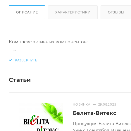
ОПИСАНИЕ
ХАРАКТЕРИСТИКИ
ОТЗЫВЫ
Комплекс активных компонентов:
Дарит длительное ощущение чистоты и свежест
Поддерживает физиологический уровень pН
Содержит D-пантенол и молочную кислоту
Статьи
Нежная, прозрачная, максимально деликатная форм
чувствительной кожей интимных зон. Насыщенный, с
D-пантенолом, экстрактами подорожника, ромашки и
НОВИНКА
—
29.08.2025
поддерживает физиологический уровень pН, дарит ж
Белита-Витекс
Результат:
Продукция Белита-Витекс 
Уже с 1 сентября. В наше