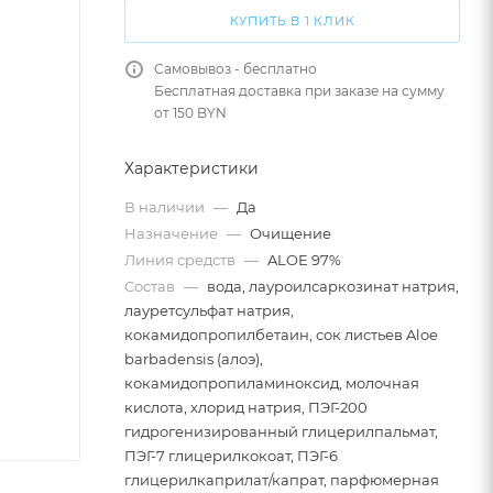
КУПИТЬ В 1 КЛИК
Самовывоз - бесплатно
Бесплатная доставка при заказе на сумму
от 150 BYN
Характеристики
В наличии
—
Да
Назначение
—
Очищение
Линия средств
—
ALOE 97%
Состав
—
вода, лауроилсаркозинат натрия,
лауретсульфат натрия,
кокамидопропилбетаин, сок листьев Aloe
barbadensis (алоэ),
кокамидопропиламиноксид, молочная
кислота, хлорид натрия, ПЭГ-200
гидрогенизированный глицерилпальмат,
ПЭГ-7 глицерилкокоат, ПЭГ-6
глицерилкаприлат/капрат, парфюмерная