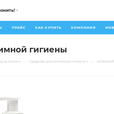
вонить!
Ы
ПРАЙС
КАК КУПИТЬ
КОМПАНИЯ
ИНВ
имной гигиены
—
—
од за телом
Средства для интимной гигиены
НЕЖНЫЙ Г