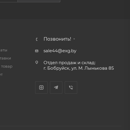
Позвонить!
латы
sale44@exg.by
тавки
Отдел продаж и склад:
 товар
г. Бобруйск, ул. М. Лынькова 85
ет