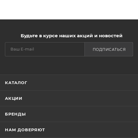
BLUE 15
кондиционирующий комплекс
гидролизованный кератин
пантенол
Будьте в курсе наших акций и новостей
Действие:
ПОДПИСАТЬСЯ
придает волосам стильный и яркий изумрудно-
зеленый оттенок
делает волосы более прочными и эластичными
КАТАЛОГ
облегчает расчесывание
об
АКЦИИ
БРЕНДЫ
НАМ ДОВЕРЯЮТ