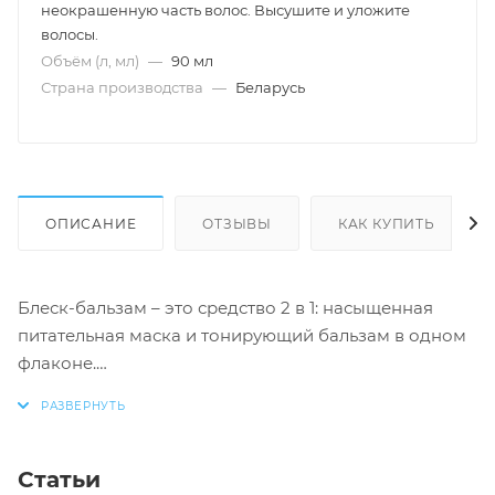
неокрашенную часть волос. Высушите и уложите
волосы.
Объём (л, мл)
—
90 мл
Страна производства
—
Беларусь
ОПИСАНИЕ
ОТЗЫВЫ
КАК КУПИТЬ
Блеск-бальзам – это средство 2 в 1: насыщенная
питательная маска и тонирующий бальзам в одном
флаконе.
Применяйте его для того, чтобы придать Вашему
образу модный дерзкий акцент, при этом волосы не
потребуют дополнительного ухода и станут более
Статьи