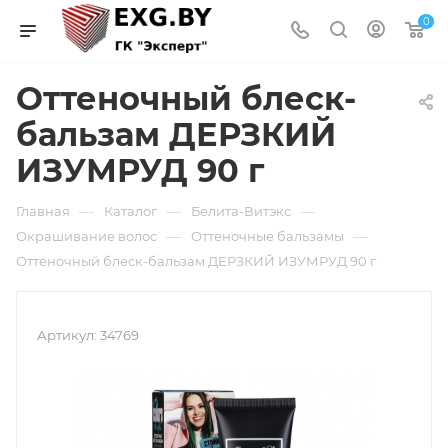
0
Оттеночный блеск-
бальзам ДЕРЗКИЙ
ИЗУМРУД 90 г
—
—
—
Главная
Каталог
Белита-Витэкс
—
—
Окрашивание волос
Оттеночные бальзамы
Оттеночный блеск-бальзам ДЕРЗКИЙ ИЗУМРУД 90 г
Артикул:
34769