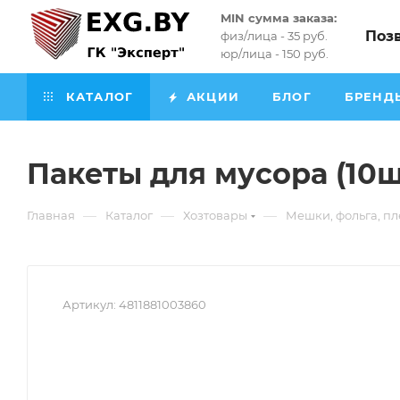
MIN сумма заказа:
Поз
физ/лица - 35 руб.
юр/лица - 150 руб.
КАТАЛОГ
АКЦИИ
БЛОГ
БРЕНД
Пакеты для мусора (10ш
—
—
—
Главная
Каталог
Хозтовары
Мешки, фольга, п
Артикул:
4811881003860