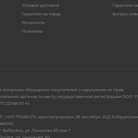
Условия доставки
Гарантия на
Гарантия на товар
Вопрос-отв
Реквизиты
Политика
по вопросам обращения покупателей о нарушении их прав.
тельных органов по месту государственной регистрации ООО "Г
 225 68 00 41.
Т", УНП 791280274 зарегистрирован 26 сентября 2022 Бобруйски
566000.
. Бобруйск, ул. Лынькова 85 пом 7
бруйск, ул. Лынькова, 85