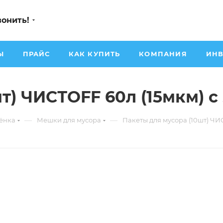
вонить!
Ы
ПРАЙС
КАК КУПИТЬ
КОМПАНИЯ
ИНВ
т) ЧИСТОFF 60л (15мкм) с
—
—
лёнка
Мешки для мусора
Пакеты для мусора (10шт) ЧИ