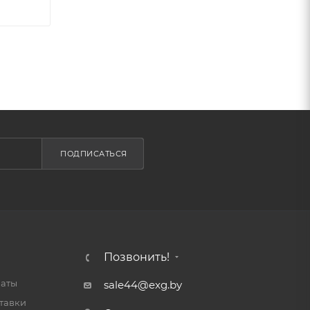
ПОДПИСАТЬСЯ
Позвонить!
латы
sale44@exg.by
тавки