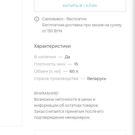
КУПИТЬ В 1 КЛИК
Самовывоз - бесплатно
Бесплатная доставка при заказе на сумму
от 150 BYN
Характеристики
В наличии
—
Да
Плотность, мкм
—
15
Объём (л, мл)
—
60 л
Страна производства
—
Беларусь
ВНИМАНИЕ!
Возможны неточности в ценах и
информации об остатках товаров.
Заказ считается принятым после его
подтверждения менеджером.