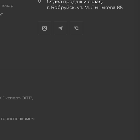
Отдел продаж и склад:
 товар
г. Бобруйск, ул. М. Лынькова 85
ет
К Эксперт-ОПТ",
м горисполкомом.