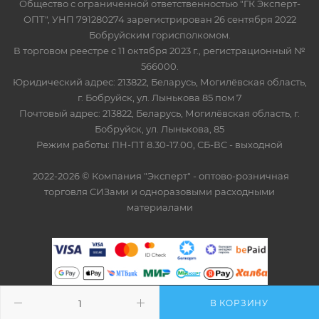
Общество с ограниченной ответственностью "ГК Эксперт-
ОПТ", УНП 791280274 зарегистрирован 26 сентября 2022
Бобруйским горисполкомом.
В торговом реестре с 11 октября 2023 г., регистрационный №
566000.
Юридический адрес: 213822, Беларусь, Могилёвская область,
г. Бобруйск, ул. Лынькова 85 пом 7
Почтовый адрес: 213822, Беларусь, Могилёвская область, г.
Бобруйск, ул. Лынькова, 85
Режим работы: ПН-ПТ 8.30-17.00, СБ-ВС - выходной
2022-2026 © Компания "Эксперт" - оптово-розничная
торговля СИЗами и одноразовыми расходными
материалами
В КОРЗИНУ