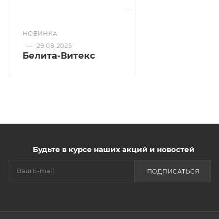
Действие:
интенсивно питает и разглаживает кожу
НОВИНКА
убирает стянутость и шелушение
—
29.08.2025
придает мягкость и бархатистость
Белита-Витекс
оставляет соблазнительную парфюмерную вуаль
Будьте в курсе наших акций и новостей
ПОДПИСАТЬСЯ