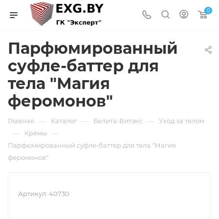
0
Парфюмированный
суфле-баттер для
тела "Магия
феромонов"
—
—
—
Главная
Каталог
Белита-Витэкс
Уход за телом
—
—
Кремы
Парфюмированный суфле-баттер для тела "Магия
феромонов"
Артикул:
40730