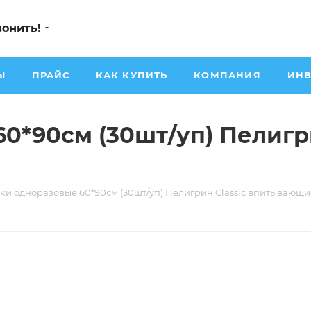
вонить!
Ы
ПРАЙС
КАК КУПИТЬ
КОМПАНИЯ
ИНВ
0*90см (30шт/уп) Пелигри
ки одноразовые 60*90см (30шт/уп) Пелигрин Classic впитывающ