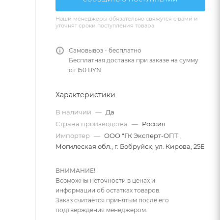
Наши менеджеры обязательно свяжутся с вами и
уточнят сроки поступления товара
Самовывоз - бесплатно
Бесплатная доставка при заказе на сумму
от 150 BYN
Характеристики
В наличии
—
Да
Страна производства
—
Россия
Импортер
—
ООО "ГК Эксперт-ОПТ",
Могилеская обл., г. Бобруйск, ул. Кирова, 25Е
ВНИМАНИЕ!
Возможны неточности в ценах и
информации об остатках товаров.
Заказ считается принятым после его
подтверждения менеджером.