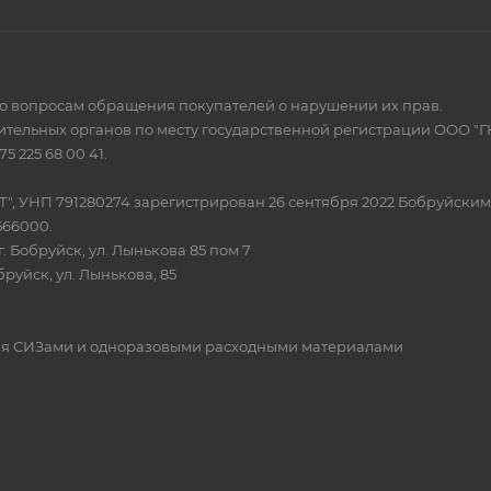
по вопросам обращения покупателей о нарушении их прав.
тельных органов по месту государственной регистрации ООО "Г
 225 68 00 41.
Т", УНП 791280274 зарегистрирован 26 сентября 2022 Бобруйски
566000.
. Бобруйск, ул. Лынькова 85 пом 7
бруйск, ул. Лынькова, 85
овля СИЗами и одноразовыми расходными материалами