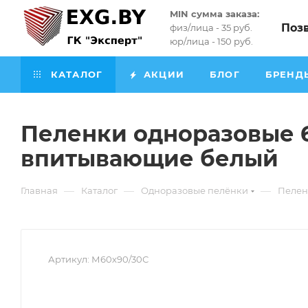
MIN сумма заказа:
Поз
физ/лица - 35 руб.
юр/лица - 150 руб.
КАТАЛОГ
АКЦИИ
БЛОГ
БРЕНД
Пеленки одноразовые 6
впитывающие белый
—
—
—
Главная
Каталог
Одноразовые пелёнки
Пелен
Артикул:
М60х90/30С