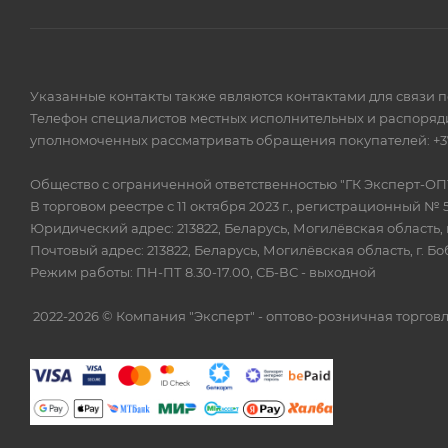
Указанные контакты также являются контактами для связи 
Телефон специалистов местных исполнительных и распоряди
уполномоченных рассматривать обращения покупателей: +375
Общество с ограниченной ответственностью "ГК Эксперт-ОП
В торговом реестре с 11 октября 2023 г., регистрационный № 
Юридический адрес: 213822, Беларусь, Могилёвская область, г
Почтовый адрес: 213822, Беларусь, Могилёвская область, г. Бо
Режим работы: ПН-ПТ 8.30-17.00, СБ-ВС - выходной
2022-2026 © Компания "Эксперт" - оптово-розничная торг