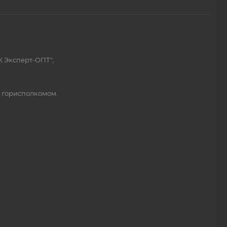
К Эксперт-ОПТ",
м горисполкомом.