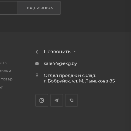
ПОДПИСАТЬСЯ
Позвонить!
латы
sale44@exg.by
тавки
Отдел продаж и склад:
 товар
г. Бобруйск, ул. М. Лынькова 85
ет