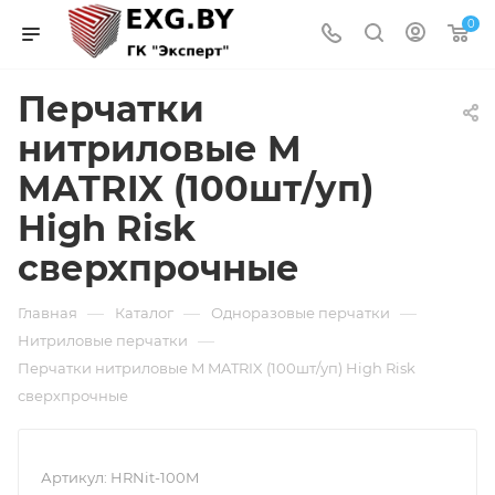
0
Перчатки
нитриловые M
MATRIX (100шт/уп)
High Risk
сверхпрочные
—
—
—
Главная
Каталог
Одноразовые перчатки
—
Нитриловые перчатки
Перчатки нитриловые M MATRIX (100шт/уп) High Risk
сверхпрочные
Артикул:
HRNit-100M