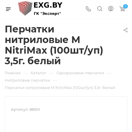
0
Перчатки
нитриловые M
NitriMax (100шт/уп)
3,5г. белый
—
—
—
Главная
Каталог
Одноразовые перчатки
—
Нитриловые перчатки
Перчатки нитриловые M NitriMax (100шт/уп) 3,5г. белый
Артикул:
885M