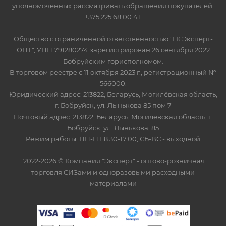
уполномоченных рассматривать обращения покупателей:
+375 225 68 00 41.
Общество с ограниченной ответственностью "ГК Эксперт-
ОПТ", УНП 791280274 зарегистрирован 26 сентября 2022
Бобруйским горисполкомом.
В торговом реестре с 11 октября 2023 г., регистрационный №
566000.
Юридический адрес: 213822, Беларусь, Могилёвская область,
г. Бобруйск, ул. Лынькова 85 пом 7
Почтовый адрес: 213822, Беларусь, Могилёвская область, г.
Бобруйск, ул. Лынькова, 85
Режим работы: ПН-ПТ 8.30-17.00, СБ-ВС - выходной
2022-2026 © Компания "Эксперт" - оптово-розничная
торговля СИЗами и одноразовыми расходными
материалами