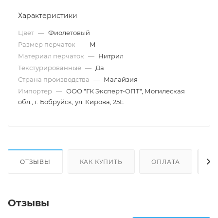
Характеристики
Цвет
—
Фиолетовый
Размер перчаток
—
M
Материал перчаток
—
Нитрил
Текстурированные
—
Да
Страна производства
—
Малайзия
Импортер
—
ООО "ГК Эксперт-ОПТ", Могилеская
обл., г. Бобруйск, ул. Кирова, 25Е
ОТЗЫВЫ
КАК КУПИТЬ
ОПЛАТА
Д
Отзывы