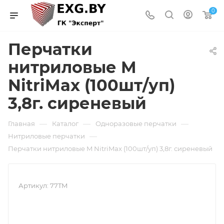
0
Перчатки
нитриловые M
NitriMax (100шт/уп)
3,8г. сиреневый
—
—
—
Главная
Каталог
Одноразовые перчатки
—
Нитриловые перчатки
Перчатки нитриловые M NitriMax (100шт/уп) 3,8г. сиреневый
Артикул:
77TM