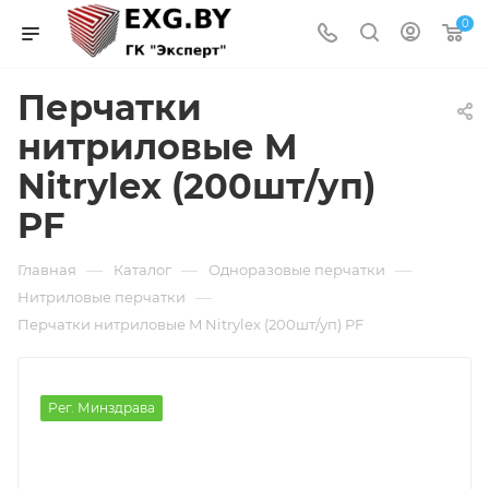
0
Перчатки
нитриловые M
Nitrylex (200шт/уп)
PF
—
—
—
Главная
Каталог
Одноразовые перчатки
—
Нитриловые перчатки
Перчатки нитриловые M Nitrylex (200шт/уп) PF
Рег. Минздрава